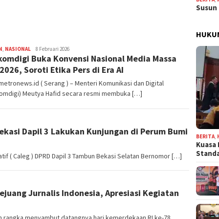
Susun 
HUKU
Redaksi
N
,
NASIONAL
8 Februari 2026
omdigi Buka Konvensi Nasional Media Massa
2026, Soroti Etika Pers di Era AI
etronews.id ( Serang ) – Menteri Komunikasi dan Digital
omdigi) Meutya Hafid secara resmi membuka […]
ekasi Dapil 3 Lakukan Kunjungan di Perum Bumi
BERITA
,
Kuasa 
Stand
tif ( Caleg ) DPRD Dapil 3 Tambun Bekasi Selatan Bernomor […]
uang Jurnalis Indonesia, Apresiasi Kegiatan
 rangka menyambut datangnya hari kemerdekaan RI ke-78,