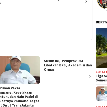
›
a
BERIT
Susun IDI, Pemprov DKI
Libatkan BPS, Akademisi dan
Ormas
BERITA
,
›
Tiga S
Seme
runan Paksa
Prof A
mpang, Kecelakaan
Pimpi
ntun, dan Main Padel di
Jambi,
: Saatnya Pramono Tegas
Pemim
t Dirut TransJakarta
Kedua
BERITA
,