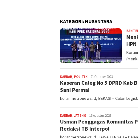
KATEGORI:
NUSANTARA
BANTE
Menk
HPN 
Koranm
(Menk
Redaksi
DAERAH
,
POLITIK
21 Oktober 2023
Kaseran Caleg No 5 DPRD Kab B
Sani Permai
koranmetronews.id, BEKASI – Calon Legisla
Redaksi
DAERAH
,
JATENG
16 Agustus 2023
Usman Penggagas Komunitas Pej
Redaksi TB Interpol
koranmetronews.id, JAWA TENGAH – Dalam