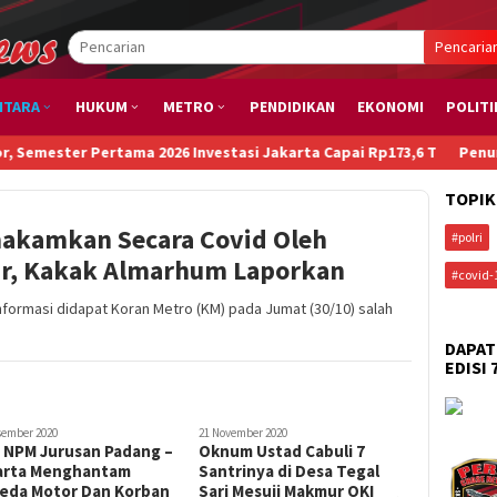
Pencaria
NTARA
HUKUM
METRO
PENDIDIKAN
EKONOMI
POLITI
r Pertama 2026 Investasi Jakarta Capai Rp173,6 T
Penurunan Paks
TOPIK
akamkan Secara Covid Oleh
#polri
ar, Kakak Almarhum Laporkan
#covid-
formasi didapat Koran Metro (KM) pada Jumat (30/10) salah
DAPAT
EDISI 
sember 2020
21 November 2020
15 November 
 NPM Jurusan Padang –
Oknum Ustad Cabuli 7
LPPNRI 
arta Menghantam
Santrinya di Desa Tegal
Bungo B
eda Motor Dan Korban
Sari Mesuji Makmur OKI
Oknum A