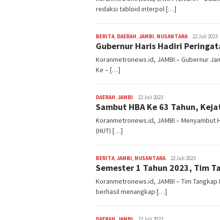
redaksi tabloid interpol […]
Redaksi
BERITA
,
DAERAH
,
JAMBI
,
NUSANTARA
22 Juli 2023
Gubernur Haris Hadiri Peringat
Koranmetronews.id, JAMBI – Gubernur Jamb
Ke – […]
Redaksi
DAERAH
,
JAMBI
22 Juli 2023
Sambut HBA Ke 63 Tahun, Kejat
Koranmetronews.id, JAMBI – Menyambut Har
(HUT) […]
Redaksi
BERITA
,
JAMBI
,
NUSANTARA
22 Juli 2023
Semester 1 Tahun 2023, Tim Ta
Koranmetronews.id, JAMBI – Tim Tangkap Bu
berhasil menangkap […]
Redaksi
DAERAH
,
JAMBI
22 Juli 2023