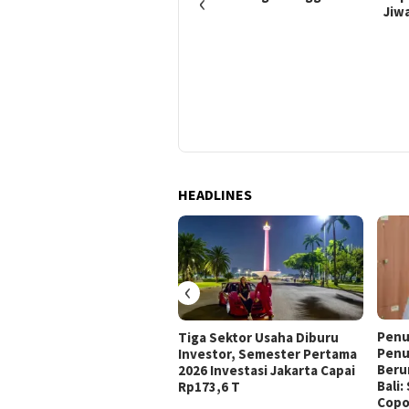
‹
Jiw
27 Juni 2021
Waduh..!!, PT. NGKS
Beroperasi Tanpa Izin,
Pejabat Batanghari Tidak
Bertindak
HEADLINES
‹
Penu
Tiga Sektor Usaha Diburu
Penu
Investor, Semester Pertama
Beru
2026 Investasi Jakarta Capai
Bali
Rp173,6 T
Copo