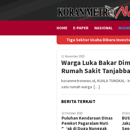
Loncat
ke
konten
HOME
E-PAPER
NASIONAL
NUSA
Tiga Sektor Usaha Diburu Investor, Semeste
11 November 2020
Warga Luka Bakar Dim
Rumah Sakit Tanjabb
koranmetronews.id, KUALA TUNGKAL - In
satu rumah warga […]
BERITA TERKAIT
22 Oktober 2020
19 De
Puluhan Kendaraan Dinas
BUS
Pemkot Pagaralam Mati
Jak
Pajak di Duga Nunggak
Sep