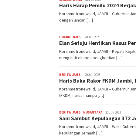
Haris Harap Pemilu 2024 Berja
Koranmetronews.id, JAMBI – Gubernur Jamb
dengan lancar, […]
Admin
HUKUM
,
JAMBI
20 Juli 2023
Elan Setuju Hentikan Kasus Pe
Koranmetronews.id, JAMBI – Kepala Kejaksa
mengikuti ekspos penghentian […]
Admin
BERITA
,
JAMBI
20 Juli 2023
Haris Buka Rakor FKDM Jambi,
Koranmetronews.id, JAMBI – Gubernur Jam
(FKDM) harus mampu […]
Admin
BERITA
,
JAMBI
,
NUSANTARA
20 Juli 2023
Sani Sambut Kepulangan 372 J
Koranmetronews.id, JAMBI – Wakil Gubernur
kepulangan Jemaah […]