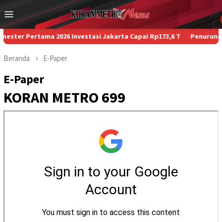
Loncat
Menu
ke
Mobile
konten
er Pertama 2026 Investasi Jakarta Capai Rp173,6 T
Penurunan Paks
Beranda
E-Paper
E-Paper
KORAN METRO 699