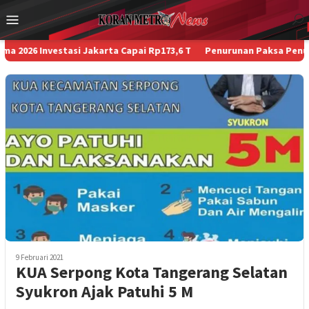
Loncat
Menu
ke
Mobile
konten
 Investasi Jakarta Capai Rp173,6 T
Penurunan Paksa Penumpang, K
9 Februari 2021
KUA Serpong Kota Tangerang Selatan
Syukron Ajak Patuhi 5 M