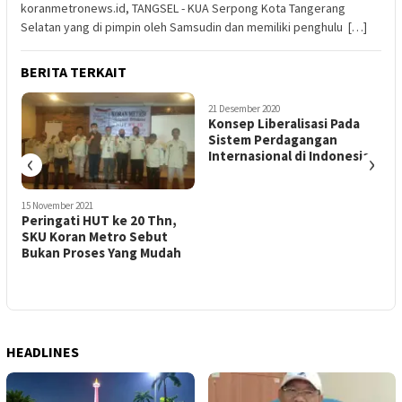
koranmetronews.id, TANGSEL - KUA Serpong Kota Tangerang
Selatan yang di pimpin oleh Samsudin dan memiliki penghulu […]
BERITA TERKAIT
21 Desember 2020
Konsep Liberalisasi Pada
Sistem Perdagangan
‹
›
Internasional di Indonesia
15 November 2021
9
Peringati HUT ke 20 Thn,
K
SKU Koran Metro Sebut
Bukan Proses Yang Mudah
B
HEADLINES