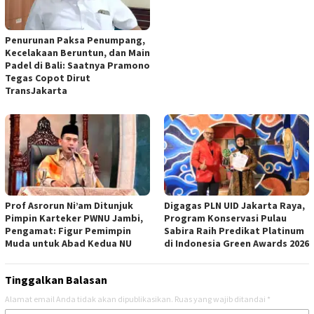
Penurunan Paksa Penumpang,
Kecelakaan Beruntun, dan Main
Padel di Bali: Saatnya Pramono
Tegas Copot Dirut
TransJakarta
Prof Asrorun Ni’am Ditunjuk
Digagas PLN UID Jakarta Raya,
Pimpin Karteker PWNU Jambi,
Program Konservasi Pulau
Pengamat: Figur Pemimpin
Sabira Raih Predikat Platinum
Muda untuk Abad Kedua NU
di Indonesia Green Awards 2026
Tinggalkan Balasan
Alamat email Anda tidak akan dipublikasikan.
Ruas yang wajib ditandai
*