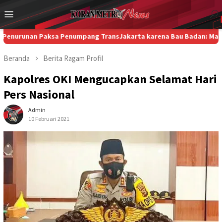
Loncat
Menu
ke
Mobile
konten
an Paksa Penumpang TransJakarta karena Bau Badan: Masuk Ranah 
Beranda
Berita
Ragam
Profil
Kapolres OKI Mengucapkan Selamat Hari
Pers Nasional
Admin
10 Februari 2021