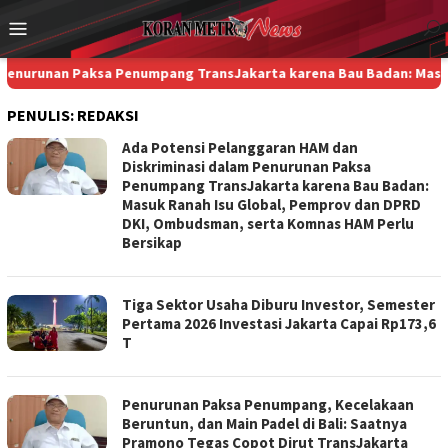
Loncat
Menu
ke
Mobile
konten
runan Paksa Penumpang TransJakarta karena Bau Badan: Masuk Rana
PENULIS:
REDAKSI
Ada Potensi Pelanggaran HAM dan
Diskriminasi dalam Penurunan Paksa
Penumpang TransJakarta karena Bau Badan:
Masuk Ranah Isu Global, Pemprov dan DPRD
DKI, Ombudsman, serta Komnas HAM Perlu
Bersikap
Tiga Sektor Usaha Diburu Investor, Semester
Pertama 2026 Investasi Jakarta Capai Rp173,6
T
Penurunan Paksa Penumpang, Kecelakaan
Beruntun, dan Main Padel di Bali: Saatnya
Pramono Tegas Copot Dirut TransJakarta