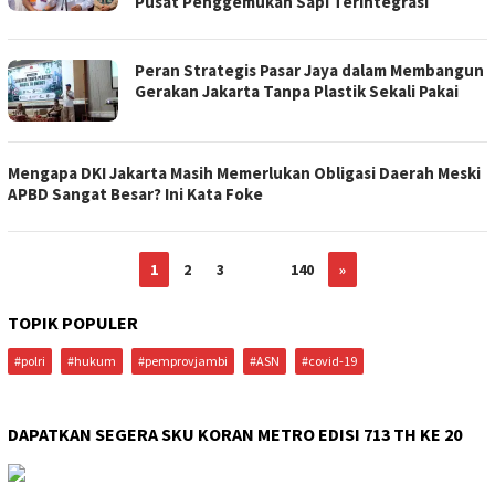
Pusat Penggemukan Sapi Terintegrasi
Peran Strategis Pasar Jaya dalam Membangun
Gerakan Jakarta Tanpa Plastik Sekali Pakai
Mengapa DKI Jakarta Masih Memerlukan Obligasi Daerah Meski
APBD Sangat Besar? Ini Kata Foke
1
2
3
…
140
»
TOPIK POPULER
#polri
#hukum
#pemprovjambi
#ASN
#covid-19
DAPATKAN SEGERA SKU KORAN METRO EDISI 713 TH KE 20