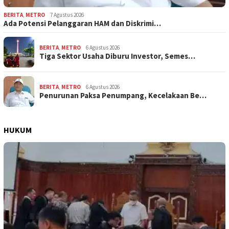
BERITA
,
METRO
7 Agustus 2026
Ada Potensi Pelanggaran HAM dan Diskrimi…
BERITA
,
METRO
6 Agustus 2026
Tiga Sektor Usaha Diburu Investor, Semes…
BERITA
,
METRO
6 Agustus 2026
Penurunan Paksa Penumpang, Kecelakaan Be…
HUKUM