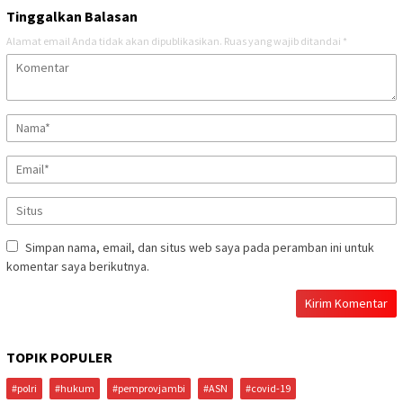
Tinggalkan Balasan
Alamat email Anda tidak akan dipublikasikan.
Ruas yang wajib ditandai
*
Simpan nama, email, dan situs web saya pada peramban ini untuk
komentar saya berikutnya.
TOPIK POPULER
#polri
#hukum
#pemprovjambi
#ASN
#covid-19