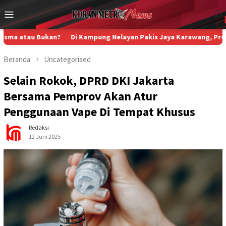
Loncat
Menu
ke
Mobile
konten
Bukan?
Di Kampung Nelayan Pakis Jaya Karawang, Program Jumat B
Beranda
Uncategorised
Selain Rokok, DPRD DKI Jakarta
Bersama Pemprov Akan Atur
Penggunaan Vape Di Tempat Khusus
Redaksi
12 Juni 2025