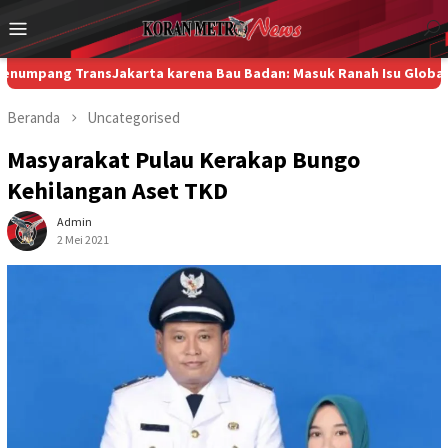
Loncat
Menu
ke
Mobile
konten
TransJakarta karena Bau Badan: Masuk Ranah Isu Global, Pemprov 
Beranda
Uncategorised
Masyarakat Pulau Kerakap Bungo
Kehilangan Aset TKD
Admin
2 Mei 2021