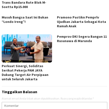
Trans Bandara Rute Blok M-
Soetta Rp15.000
Musuh Bangsa Saat Ini Bukan
Pramono Pastikn Pemprlv
“Londo Ireng”!
Ujudkan Jakarta Sebagai Kota
Ramah Anak
Pemprov DKI Segera Bangun 11
Rusunawa di Marunda
Perkuat Sinergi, Soliditas
Serikat Pekerja PAM JAYA
Dukung Target Air Perpipaan
untuk Seluruh Jakarta
Tinggalkan Balasan
Alamat email Anda tidak akan dipublikasikan.
Ruas yang wajib ditandai
*