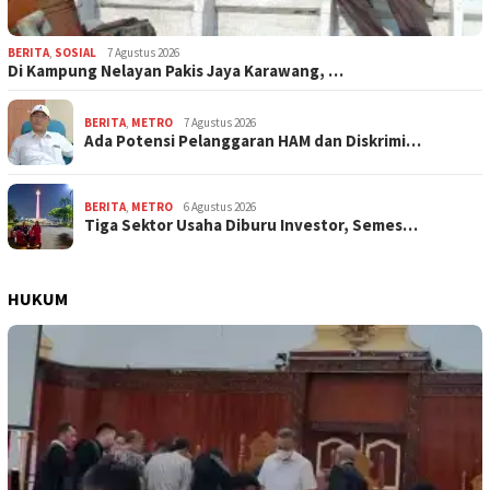
BERITA
,
SOSIAL
7 Agustus 2026
Di Kampung Nelayan Pakis Jaya Karawang, …
BERITA
,
METRO
7 Agustus 2026
Ada Potensi Pelanggaran HAM dan Diskrimi…
BERITA
,
METRO
6 Agustus 2026
Tiga Sektor Usaha Diburu Investor, Semes…
HUKUM