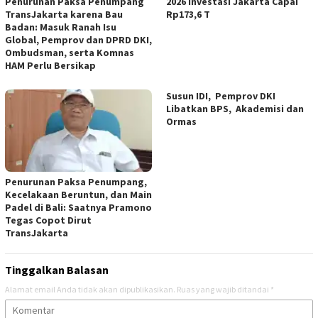
Penurunan Paksa Penumpang
2026 Investasi Jakarta Capai
TransJakarta karena Bau
Rp173,6 T
Badan: Masuk Ranah Isu
Global, Pemprov dan DPRD DKI,
Ombudsman, serta Komnas
HAM Perlu Bersikap
Susun IDI, Pemprov DKI
Libatkan BPS, Akademisi dan
Ormas
Penurunan Paksa Penumpang,
Kecelakaan Beruntun, dan Main
Padel di Bali: Saatnya Pramono
Tegas Copot Dirut
TransJakarta
Tinggalkan Balasan
Alamat email Anda tidak akan dipublikasikan.
Ruas yang wajib ditandai
*