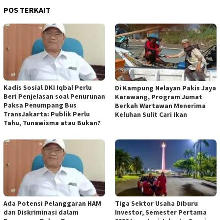
POS TERKAIT
Kadis Sosial DKI Iqbal Perlu
Di Kampung Nelayan Pakis Jaya
Beri Penjelasan soal Penurunan
Karawang, Program Jumat
Paksa Penumpang Bus
Berkah Wartawan Menerima
TransJakarta: Publik Perlu
Keluhan Sulit Cari Ikan
Tahu, Tunawisma atau Bukan?
Ada Potensi Pelanggaran HAM
Tiga Sektor Usaha Diburu
dan Diskriminasi dalam
Investor, Semester Pertama