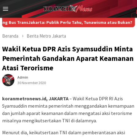
Loncat
Menu
ke
Mobile
konten
ansJakarta: Publik Perlu Tahu, Tunawisma atau Bukan?
Di Kampung
Beranda
Berita
Metro
Jakarta
Wakil Ketua DPR Azis Syamsuddin Minta
Pemerintah Gandakan Aparat Keamanan
Atasi Terorisme
Admin
30 November 2020
koranmetronews.id, JAKARTA
– Wakil Ketua DPR RI Azis
Syamsuddin meminta pemerintah menggandakan kemampuan
dan jumlah aparat keamanan dalam mengatasi aksi terorisme
misalnya mengikutsertakan TNI di dalamnya.
Menurut dia, keikutsertaan TNI dalam pemberantasan aksi