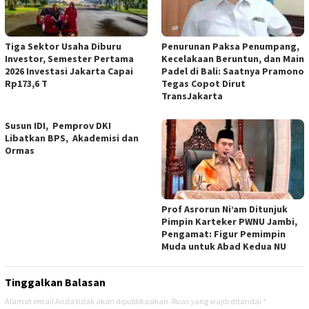
Tiga Sektor Usaha Diburu
Penurunan Paksa Penumpang,
Investor, Semester Pertama
Kecelakaan Beruntun, dan Main
2026 Investasi Jakarta Capai
Padel di Bali: Saatnya Pramono
Rp173,6 T
Tegas Copot Dirut
TransJakarta
Susun IDI, Pemprov DKI
Libatkan BPS, Akademisi dan
Ormas
Prof Asrorun Ni’am Ditunjuk
Pimpin Karteker PWNU Jambi,
Pengamat: Figur Pemimpin
Muda untuk Abad Kedua NU
Tinggalkan Balasan
Alamat email Anda tidak akan dipublikasikan.
Ruas yang wajib ditandai
*