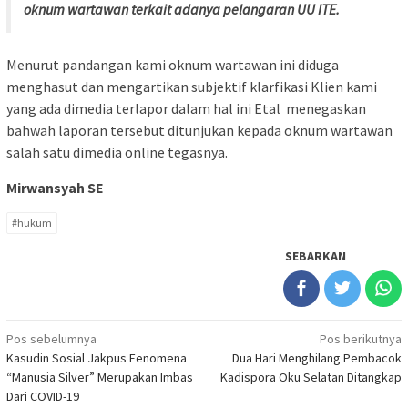
oknum wartawan terkait adanya pelangaran UU ITE.
Menurut pandangan kami oknum wartawan ini diduga
menghasut dan mengartikan subjektif klarfikasi Klien kami
yang ada dimedia terlapor dalam hal ini Etal menegaskan
bahwah laporan tersebut ditunjukan kepada oknum wartawan
salah satu dimedia online tegasnya.
Mirwansyah SE
#hukum
SEBARKAN
Navigasi
Pos sebelumnya
Pos berikutnya
Kasudin Sosial Jakpus Fenomena
Dua Hari Menghilang Pembacok
pos
“Manusia Silver” Merupakan Imbas
Kadispora Oku Selatan Ditangkap
Dari COVID-19