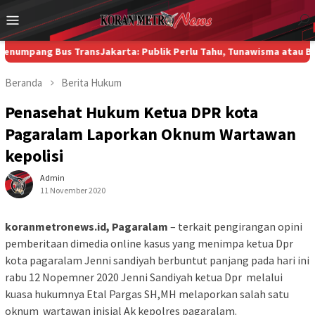
Loncat
Menu
ke
Mobile
konten
ng Bus TransJakarta: Publik Perlu Tahu, Tunawisma atau Bukan?
Di
Beranda
Berita
Hukum
Penasehat Hukum Ketua DPR kota
Pagaralam Laporkan Oknum Wartawan
kepolisi
Admin
11 November 2020
koranmetronews.id, Pagaralam
– terkait pengirangan opini
pemberitaan dimedia online kasus yang menimpa ketua Dpr
kota pagaralam Jenni sandiyah berbuntut panjang pada hari ini
rabu 12 Nopemner 2020 Jenni Sandiyah ketua Dpr melalui
kuasa hukumnya Etal Pargas SH,MH melaporkan salah satu
oknum wartawan inisial Ak kepolres pagaralam.