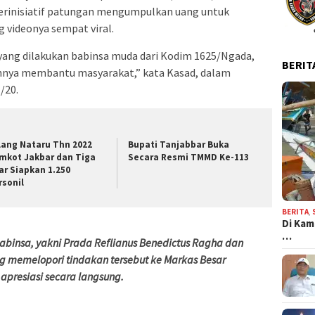
erinisiatif patungan mengumpulkan uang untuk
 videonya sempat viral.
ang dilakukan babinsa muda dari Kodim 1625/Ngada,
BERIT
annya membantu masyarakat,” kata Kasad, dalam
/20.
lang Nataru Thn 2022
Bupati Tanjabbar Buka
mkot Jakbar dan Tiga
Secara Resmi TMMD Ke-113
lar Siapkan 1.250
rsonil
BERITA
,
Di Kam
…
insa, yakni Prada Reflianus Benedictus Ragha dan
ng memelopori tindakan tersebut ke Markas Besar
presiasi secara langsung.