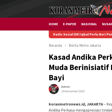
Loncat
ke
konten
HOME
E-PAPER
NASIONAL
NUSA
Kadis Sosial DKI Iqbal Perlu Beri Penjelasan so
Beranda
Berita
Metro
Jakarta
Kasad Andika Perk
Muda Berinisiati
Bayi
Admin
10 November 2020
koranmetronews.id, JAKARTA
– Ke
Andika Perkasa mengapresiasi tindak