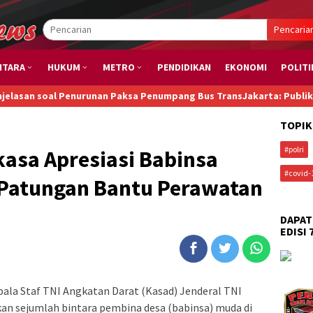
Pencaria
NTARA
HUKUM
METRO
PENDIDIKAN
EKONOMI
POLITI
al Penurunan Paksa Penumpang Bus TransJakarta: Publik Perlu Tahu, 
TOPIK
#polri
asa Apresiasi Babinsa
#covid-
f Patungan Bantu Perawatan
DAPAT
EDISI 
pala Staf TNI Angkatan Darat (Kasad) Jenderal TNI
an sejumlah bintara pembina desa (babinsa) muda di