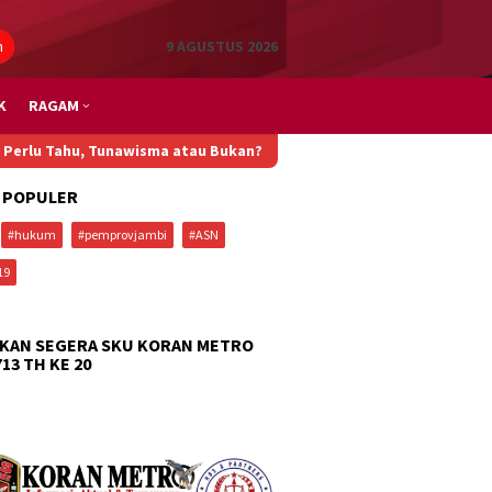
n
9 AGUSTUS 2026
K
RAGAM
Tunawisma atau Bukan?
Di Kampung Nelayan Pakis Jaya Karawang,
 POPULER
#hukum
#pemprovjambi
#ASN
19
KAN SEGERA SKU KORAN METRO
713 TH KE 20