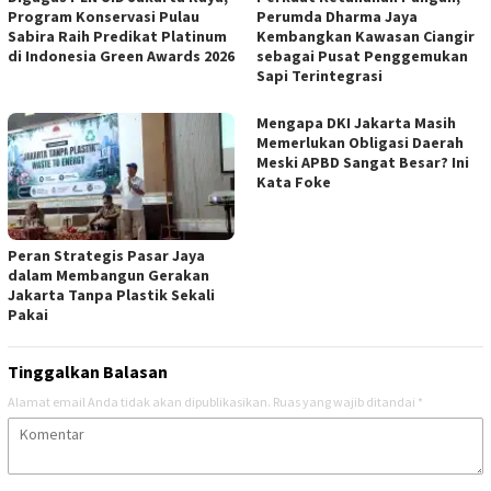
Program Konservasi Pulau
Perumda Dharma Jaya
Sabira Raih Predikat Platinum
Kembangkan Kawasan Ciangir
di Indonesia Green Awards 2026
sebagai Pusat Penggemukan
Sapi Terintegrasi
Mengapa DKI Jakarta Masih
Memerlukan Obligasi Daerah
Meski APBD Sangat Besar? Ini
Kata Foke
Peran Strategis Pasar Jaya
dalam Membangun Gerakan
Jakarta Tanpa Plastik Sekali
Pakai
Tinggalkan Balasan
Alamat email Anda tidak akan dipublikasikan.
Ruas yang wajib ditandai
*