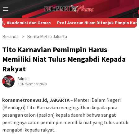
Loncat
Menu
ke
Mobile
konten
ademisi dan Ormas
Prof Asrorun Ni’am Ditunjuk Pimpin Karteker
Beranda
Berita
Metro
Jakarta
Tito Karnavian Pemimpin Harus
Memiliki Niat Tulus Mengabdi Kepada
Rakyat
Admin
10 November 2020
koranmetronews.id, JAKARTA
– Menteri Dalam Negeri
(Mendagri) Tito Karnavian mengingatkan kepada para
pasangan calon (paslon) kepala daerah bahwa sangat
pentingnya calon pemimpin memiliki niat yang tulus untuk
mengabdi kepada rakyat.