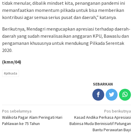
tidak menular, dibalik mindset kita, penanganan pandemi ini
memanfaatkan momentum pilkada untuk bisa memberikan
kontribusi agar semua serius pusat dan daerah,” katanya.
Berikutnya, Mendagri mengucapkan apresiasi terhadap daerah-
daerah yang sudah merealisasikan anggaran KPU, Bawaslu dan
pengamanan khususnya untuk mendukung Pilkada Serentak
2020.
(kmn/04)
#pilkada
SEBARKAN
Navigasi
Pos sebelumnya
Pos berikutnya
Walikota Pagar Alam Peringati Hari
Kasad Andika Perkasa Apresiasi
pos
Pahlawan ke 75 Tahun
Babinsa Muda Berinisiatif Patungan
Bantu Perawatan Bayi