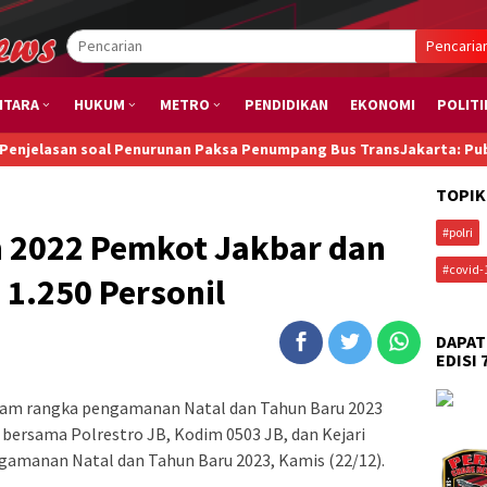
Pencaria
NTARA
HUKUM
METRO
PENDIDIKAN
EKONOMI
POLITI
oal Penurunan Paksa Penumpang Bus TransJakarta: Publik Perlu Tahu
TOPIK
#polri
n 2022 Pemkot Jakbar dan
#covid-
 1.250 Personil
DAPAT
EDISI 
lam rangka pengamanan Natal dan Tahun Baru 2023
bersama Polrestro JB, Kodim 0503 JB, dan Kejari
gamanan Natal dan Tahun Baru 2023, Kamis (22/12).