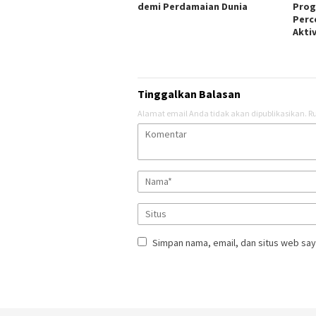
demi Perdamaian Dunia
Prog
Perc
Akti
Tinggalkan Balasan
Alamat email Anda tidak akan dipublikasikan.
Ru
Simpan nama, email, dan situs web say