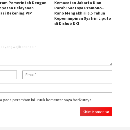
ram Pemerintah Dengan
Kemacetan Jakarta Kian
epatan Pelayanan
Parah: Saatnya Pramono–
vasi Rekening PIP
Rano Mengakhiri 6,5 Tahun
Kepemimpinan Syafrin Liputo
di Dishub DKI
as yang wajib ditandai
*
a pada peramban ini untuk komentar saya berikutnya.