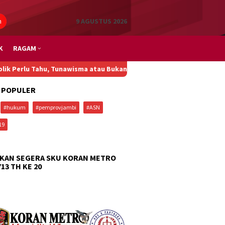
n
9 AGUSTUS 2026
K
RAGAM
, Tunawisma atau Bukan?
Di Kampung Nelayan Pakis Jaya Karawang
 POPULER
#hukum
#pemprovjambi
#ASN
19
KAN SEGERA SKU KORAN METRO
713 TH KE 20