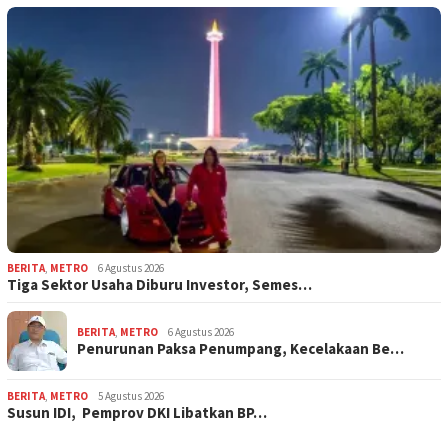
BERITA
,
METRO
6 Agustus 2026
Tiga Sektor Usaha Diburu Investor, Semes…
BERITA
,
METRO
6 Agustus 2026
Penurunan Paksa Penumpang, Kecelakaan Be…
BERITA
,
METRO
5 Agustus 2026
Susun IDI, Pemprov DKI Libatkan BP…