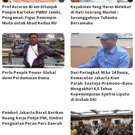
Prof Asrorun Ni’am Ditunjuk
Keyakinan Yang Harus Melekat
Pimpin Karteker PWNU Jambi,
di Hati Seorang Muslim :
Pengamat: Figur Pemimpin
Sesungguhnya Tuhanku
Muda untuk Abad Kedua NU
Bersamaku
Perlu People Power Global
Dari Peringkat 90 ke 24 Dunia,
demi Perdamaian Dunia
Kemacetan Jakarta Kian
Parah: Saatnya Pramono–Rano
Mengakhiri 6,5 Tahun
Kepemimpinan Syafrin Liputo
di Dishub DKI
Pemkot Jakarta Barat Berikan
Ruang Kerja Pokja PWI, Simbol
Penguatan Peran Pers Daerah