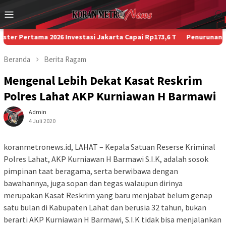
Loncat
Menu
ke
Mobile
konten
rtama 2026 Investasi Jakarta Capai Rp173,6 T
Penurunan Paksa Pe
Beranda
Berita
Ragam
Mengenal Lebih Dekat Kasat Reskrim
Polres Lahat AKP Kurniawan H Barmawi
Admin
4 Juli 2020
koranmetronews.id, LAHAT – Kepala Satuan Reserse Kriminal
Polres Lahat, AKP Kurniawan H Barmawi S.I.K, adalah sosok
pimpinan taat beragama, serta berwibawa dengan
bawahannya, juga sopan dan tegas walaupun dirinya
merupakan Kasat Reskrim yang baru menjabat belum genap
satu bulan di Kabupaten Lahat dan berusia 32 tahun, bukan
berarti AKP Kurniawan H Barmawi, S.I.K tidak bisa menjalankan