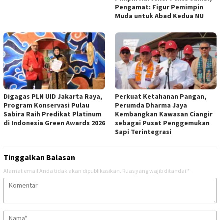
Pengamat: Figur Pemimpin
Muda untuk Abad Kedua NU
Digagas PLN UID Jakarta Raya,
Perkuat Ketahanan Pangan,
Program Konservasi Pulau
Perumda Dharma Jaya
Sabira Raih Predikat Platinum
Kembangkan Kawasan Ciangir
di Indonesia Green Awards 2026
sebagai Pusat Penggemukan
Sapi Terintegrasi
Tinggalkan Balasan
Alamat email Anda tidak akan dipublikasikan.
Ruas yang wajib ditandai
*