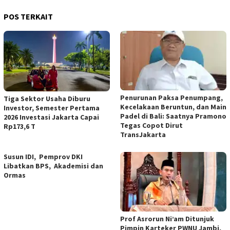
POS TERKAIT
Penurunan Paksa Penumpang,
Tiga Sektor Usaha Diburu
Kecelakaan Beruntun, dan Main
Investor, Semester Pertama
Padel di Bali: Saatnya Pramono
2026 Investasi Jakarta Capai
Tegas Copot Dirut
Rp173,6 T
TransJakarta
Susun IDI, Pemprov DKI
Libatkan BPS, Akademisi dan
Ormas
Prof Asrorun Ni’am Ditunjuk
Pimpin Karteker PWNU Jambi,