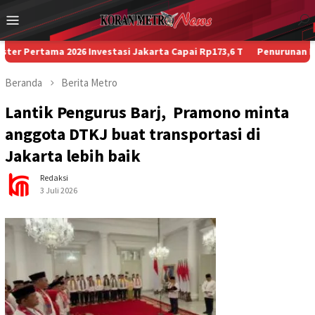
Loncat
Menu
ke
Mobile
konten
ama 2026 Investasi Jakarta Capai Rp173,6 T
Penurunan Paksa Penu
Beranda
Berita
Metro
Lantik Pengurus Barj, Pramono minta
anggota DTKJ buat transportasi di
Jakarta lebih baik
Redaksi
3 Juli 2026