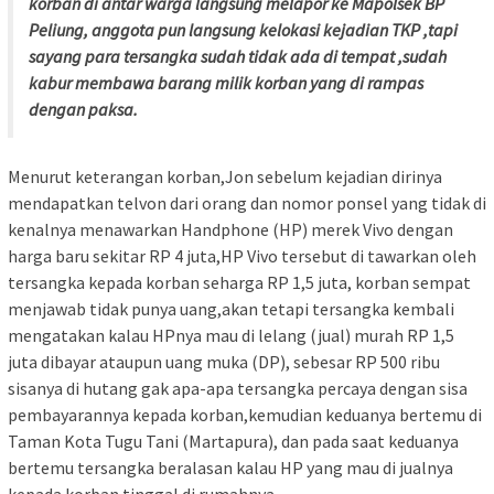
korban di antar warga langsung melapor ke Mapolsek BP
Peliung, anggota pun langsung kelokasi kejadian TKP ,tapi
sayang para tersangka sudah tidak ada di tempat ,sudah
kabur membawa barang milik korban yang di rampas
dengan paksa.
Menurut keterangan korban,Jon sebelum kejadian dirinya
mendapatkan telvon dari orang dan nomor ponsel yang tidak di
kenalnya menawarkan Handphone (HP) merek Vivo dengan
harga baru sekitar RP 4 juta,HP Vivo tersebut di tawarkan oleh
tersangka kepada korban seharga RP 1,5 juta, korban sempat
menjawab tidak punya uang,akan tetapi tersangka kembali
mengatakan kalau HPnya mau di lelang (jual) murah RP 1,5
juta dibayar ataupun uang muka (DP), sebesar RP 500 ribu
sisanya di hutang gak apa-apa tersangka percaya dengan sisa
pembayarannya kepada korban,kemudian keduanya bertemu di
Taman Kota Tugu Tani (Martapura), dan pada saat keduanya
bertemu tersangka beralasan kalau HP yang mau di jualnya
kepada korban tinggal di rumahnya.