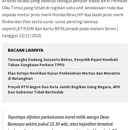
Ariandi selaku yang bekerja sebagai penyiar Radio BKM Pemkab
Oku Timur,yang telah di rugikan satu unit kendaraan roda dua
sepeda motor jenis merk Honda Revo,HP dua buah jenis merk
Nokia dan Vivo serta surat-surat penting lainnya
seperti,KTP,SIM dan kartu BPJS,terjadi pada malam Senin (
tanggal 23/11/2020.
BACAAN LAINNYA
Tersangka Dadang Suryanto Bebas, Penyidik Kejati Kembali
Tahan Sangkaan Perkara TPPU
Elan Setuju Hentikan Kasus Perkelahian Mertua dan Menantu
di Batanghari
Proyek RTH Angso Duo Kota Jambi Rugikan Uang Negara, APH
Dan Gubernur Tidak Bertindak
Tepatnya dijalan perkebunan karet milik warga Desa
Banuayu sekira pukul 23.30 wib, atas kejadian tersebut