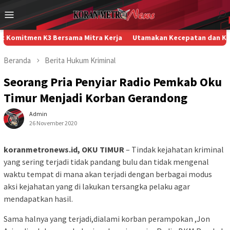
Loncat
Menu
ke
Mobile
konten
men K3 Bersama Mitra Kerja
Utamakan Kecepatan dan Kerja Sama F
Beranda
Berita
Hukum
Kriminal
Seorang Pria Penyiar Radio Pemkab Oku
Timur Menjadi Korban Gerandong
Admin
26 November 2020
koranmetronews.id, OKU TIMUR
– Tindak kejahatan kriminal
yang sering terjadi tidak pandang bulu dan tidak mengenal
waktu tempat di mana akan terjadi dengan berbagai modus
aksi kejahatan yang di lakukan tersangka pelaku agar
mendapatkan hasil.
Sama halnya yang terjadi,dialami korban perampokan ,Jon