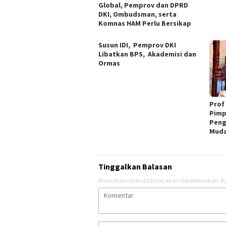
Global, Pemprov dan DPRD
DKI, Ombudsman, serta
Komnas HAM Perlu Bersikap
Susun IDI, Pemprov DKI
Libatkan BPS, Akademisi dan
Ormas
Prof
Pimp
Peng
Muda
Tinggalkan Balasan
Alamat email Anda tidak akan dipublikasikan.
Ru