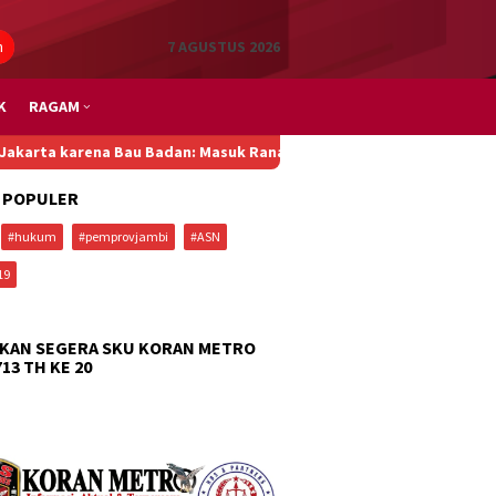
n
7 AGUSTUS 2026
K
RAGAM
na Bau Badan: Masuk Ranah Isu Global, Pemprov dan DPRD DKI, Om
 POPULER
#hukum
#pemprovjambi
#ASN
19
KAN SEGERA SKU KORAN METRO
713 TH KE 20