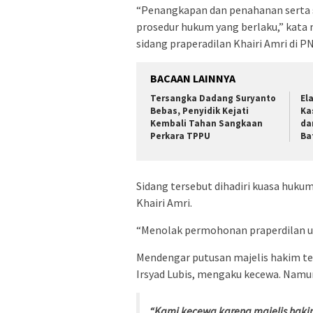
“Penangkapan dan penahanan serta st
prosedur hukum yang berlaku,” kata 
sidang praperadilan Khairi Amri di P
BACAAN LAINNYA
Tersangka Dadang Suryanto
El
Bebas, Penyidik Kejati
Ka
Kembali Tahan Sangkaan
da
Perkara TPPU
Ba
Sidang tersebut dihadiri kuasa huku
Khairi Amri.
“Menolak permohonan praperdilan un
Mendengar putusan majelis hakim t
Irsyad Lubis, mengaku kecewa. Namu
“Kami kecewa karena majelis hak