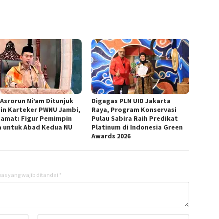
 Asrorun Ni’am Ditunjuk
Digagas PLN UID Jakarta
in Karteker PWNU Jambi,
Raya, Program Konservasi
amat: Figur Pemimpin
Pulau Sabira Raih Predikat
 untuk Abad Kedua NU
Platinum di Indonesia Green
Awards 2026
as yang wajib ditandai
*