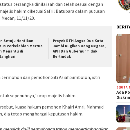
atus tersangka dinilai sah dan telah sesuai dengan
majelis hakim diketuai Safril Batubara dalam putusan
N Medan, 11/11/20.
BERIT
an Setuju Hentikan
Proyek RTH Angso Duo Kota
sus Perkelahian Mertua
Jambi Rugikan Uang Negara,
n Menantu di
APH Dan Gubernur Tidak
tanghari
Bertindak
m termohon dan pemohon Siti Asiah Simbolon, istri
BERITA
,
Ada Po
tuk sepenuhnya,” ucap majelis hakim.
Diskri
ersebut, kuasa hukum pemohon Khairi Amri, Mahmud
n, dia tetap menghargai keputusan hakim.
im menolak dalil permohonan tanpa mempertimbangkan