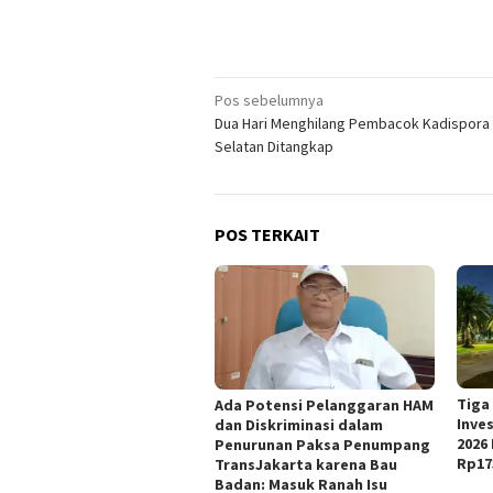
Navigasi
Pos sebelumnya
Dua Hari Menghilang Pembacok Kadispora
pos
Selatan Ditangkap
POS TERKAIT
Tiga
Ada Potensi Pelanggaran HAM
Inve
dan Diskriminasi dalam
2026
Penurunan Paksa Penumpang
Rp17
TransJakarta karena Bau
Badan: Masuk Ranah Isu