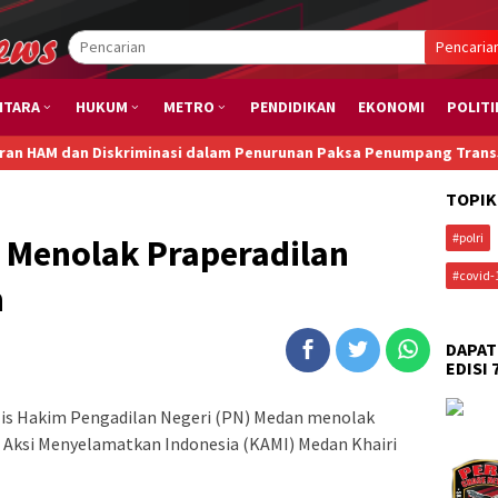
Pencaria
NTARA
HUKUM
METRO
PENDIDIKAN
EKONOMI
POLITI
Diskriminasi dalam Penurunan Paksa Penumpang TransJakarta kare
TOPIK
#polri
i Menolak Praperadilan
#covid-
n
DAPAT
EDISI 
lis Hakim Pengadilan Negeri (PN) Medan menolak
 Aksi Menyelamatkan Indonesia (KAMI) Medan Khairi