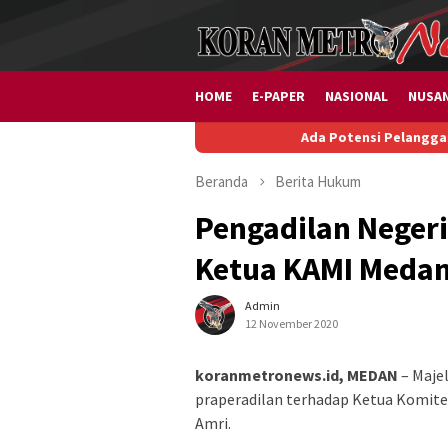
Loncat
ke
konten
HOME
E-PAPER
NASIONAL
NUSA
Ada Potensi Pelanggaran HAM dan 
Beranda
Berita
Hukum
Pengadilan Neger
Ketua KAMI Meda
Admin
12 November 2020
koranmetronews.id, MEDAN
– Maje
praperadilan terhadap Ketua Komite
Amri.