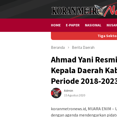
Loncat
ke
konten
HOME
E-PAPER
NASIONAL
NUSA
Tiga Sektor Usaha Di
Beranda
Berita
Daerah
Ahmad Yani Resmi
Kepala Daerah Ka
Periode 2018-202
Admin
15 Agustus 2020
koranmetronews.id, MUARA ENIM – U
dengan agenda mendengarkan pidato