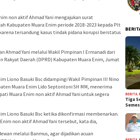
nim non aktif Ahmad Yani mengajukan surat
erah Kabupaten Muara Enim periode 2018-2023 kepada Plt
BERIT
rena tersandung kasus tindak pidana korupsi berstatus
kan Ahmad Yani melalui Wakil Pimpinan I Ermanadi dari
an Rakyat Daerah (DPRD) Kabupaten Muara Enim, Jumat
m Liono Basuki Bsc didampingi Wakil Pimpinan III Nino
upaten Muara Enim Lido Septontoni SH MM, menerima
pati Muara Enim non aktif Ahmad Yani untuk segera
BERITA
,
Tiga S
Seme
m Liono Basuki Bsc ketika dikonfirmasi membenarkan.
Enim non aktif Ahmad Yani tersebut, kata dia,
 dewan melalui Banmus, agar dijadikan acuan
BERITA
,