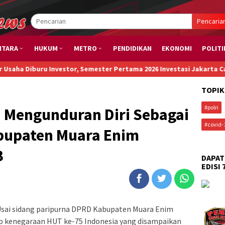
Pencaria
NTARA
HUKUM
METRO
PENDIDIKAN
EKONOMI
POLITI
buru Investor, Semester Pertama 2026 Investasi Jakarta Capai Rp173
TOPIK
#polri
 Mengunduran Diri Sebagai
#covid-
bupaten Muara Enim
3
DAPAT
EDISI 
sai sidang paripurna DPRD Kabupaten Muara Enim
 kenegaraan HUT ke-75 Indonesia yang disampaikan