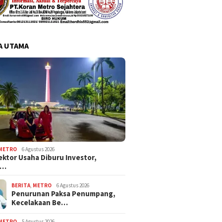
A UTAMA
METRO
6 Agustus 2026
ektor Usaha Diburu Investor,
s…
BERITA
,
METRO
6 Agustus 2026
Penurunan Paksa Penumpang,
Kecelakaan Be…
METRO
5 Agustus 2026