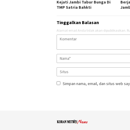
Kejati Jambi Tabur Bunga Di
Berj
TMP Satria Bahkti
Jamb
Tinggalkan Balasan
Alamat email Anda tidak akan dipublikasikan.
Ru
Simpan nama, email, dan situs web say