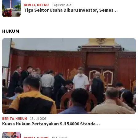
BERITA
,
METRO
6 Agustus 2026
Tiga Sektor Usaha Diburu Investor, Semes…
HUKUM
BERITA
,
HUKUM
18 Juli 2026
Kuasa Hukum Pertanyakan SJI 54000 Standa…