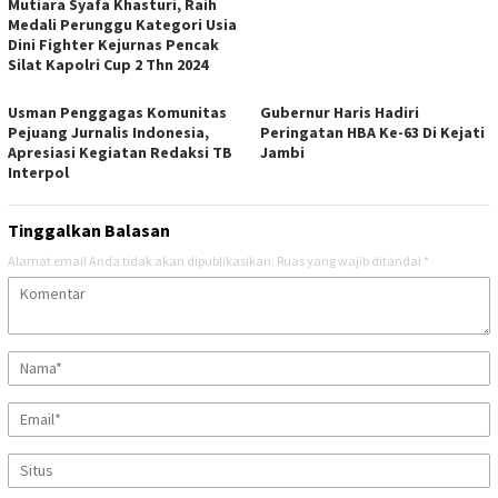
Mutiara Syafa Khasturi, Raih
Medali Perunggu Kategori Usia
Dini Fighter Kejurnas Pencak
Silat Kapolri Cup 2 Thn 2024
Usman Penggagas Komunitas
Gubernur Haris Hadiri
Pejuang Jurnalis Indonesia,
Peringatan HBA Ke-63 Di Kejati
Apresiasi Kegiatan Redaksi TB
Jambi
Interpol
Tinggalkan Balasan
Alamat email Anda tidak akan dipublikasikan.
Ruas yang wajib ditandai
*