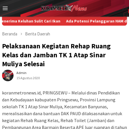
Loncat
Menu
ke
Mobile
konten
han Sulit Cari Ikan
Ada Potensi Pelanggaran HAM dan Diskrimin
Beranda
Berita
Daerah
Pelaksanaan Kegiatan Rehap Ruang
Kelas dan Jamban TK 1 Atap Sinar
Muliya Selesai
Admin
15 Agustus 2020
koranmetronews.id, PRINGSEWU – Melalui dinas Pendidikan
dan Kebudayaan kabupaten Pringsewu, Provinsi Lampung
sekolah TK 1 Atap Sinar Muliya, Kecamatan Banyunas,
merealisasikan dana bantuan DAK PAUD dilaksasnakan untuk
kegiatan Rehab Ruang Kelas, Rehab Toilet (Jamban) dan
Pembangunan Area Barmain Beserta APE luar ruangan di tahun