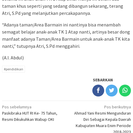
taman khus seperti yang sedang dibangun sekarang, terang
Atri, S.Pd yang melanjutkan percakapannya.
“Adanya taman/Area Barmain ini nantinya bisa menambah
semagat belajar anak-anak TK 1 Atap nanti, artinya besar dong
manfaat adanya Taman/Area Barmain untuk anak-anak TK kita
nanti,” tutupnya Atri, S.Pd menggahiri.
(A.I. Abdul)
#pendidikan
SEBARKAN
Navigasi
Pos sebelumnya
Pos berikutnya
Paskibraka HUT RI Ke- 75 Tahun,
Ahmad Yani Resmi Mengunduran
pos
Resmi Dikukuhkan Wabup OKI
Diri Sebagai Kepala Daerah
Kabupaten Muara Enim Periode
2018-2023