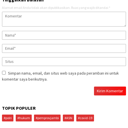
Alamat email Anda tidak akan dipublikasikan.
Ruas yang wajib ditandai
*
Simpan nama, email, dan situs web saya pada peramban ini untuk
komentar saya berikutnya.
TOPIK POPULER
#polri
#hukum
#pemprovjambi
#ASN
#covid-19