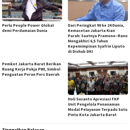
Perlu People Power Global
Dari Peringkat 90 ke 24 Dunia,
demi Perdamaian Dunia
Kemacetan Jakarta Kian
Parah: Saatnya Pramono–Rano
Mengakhiri 6,5 Tahun
Kepemimpinan Syafrin Liputo
di Dishub DKI
Pemkot Jakarta Barat Berikan
Ruang Kerja Pokja PWI, Simbol
Penguatan Peran Pers Daerah
Holi Susanto Apresiasi FKP
Unit Pengelola Penanaman
Modal Pelayanan Terpadu Satu
Pintu Kota Jakarta Barat
Tinggalkan Balasan