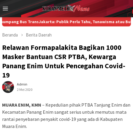
Loncat
Menu
ke
Mobile
konten
us TransJakarta: Publik Perlu Tahu, Tunawisma atau Bukan?
Di Ka
Beranda
Berita
Daerah
Relawan Formapalakita Bagikan 1000
Masker Bantuan CSR PTBA, Kewarga
Panang Enim Untuk Pencegahan Covid-
19
Admin
2 Mei 2020
MUARA ENIM, KMN
– Kepedulian pihak PTBA Tanjung Enim dan
Kecamatan Panang Enim sangat serius untuk memutus mata
rantai penyebaran penyakit covid-19 yang ada di Kabupaten
Muara Enim.