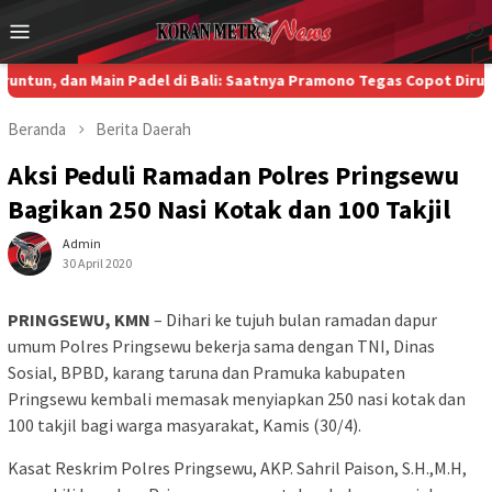
Loncat
Menu
ke
Mobile
konten
dan Main Padel di Bali: Saatnya Pramono Tegas Copot Dirut TransJ
Beranda
Berita
Daerah
Aksi Peduli Ramadan Polres Pringsewu
Bagikan 250 Nasi Kotak dan 100 Takjil
Admin
30 April 2020
PRINGSEWU, KMN
– Dihari ke tujuh bulan ramadan dapur
umum Polres Pringsewu bekerja sama dengan TNI, Dinas
Sosial, BPBD, karang taruna dan Pramuka kabupaten
Pringsewu kembali memasak menyiapkan 250 nasi kotak dan
100 takjil bagi warga masyarakat, Kamis (30/4).
Kasat Reskrim Polres Pringsewu, AKP. Sahril Paison, S.H.,M.H,