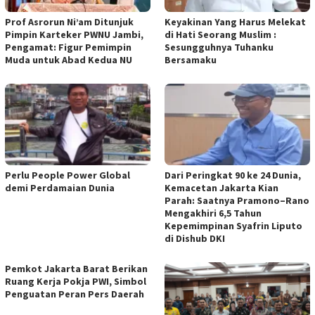
Prof Asrorun Ni’am Ditunjuk
Keyakinan Yang Harus Melekat
Pimpin Karteker PWNU Jambi,
di Hati Seorang Muslim :
Pengamat: Figur Pemimpin
Sesungguhnya Tuhanku
Muda untuk Abad Kedua NU
Bersamaku
Perlu People Power Global
Dari Peringkat 90 ke 24 Dunia,
demi Perdamaian Dunia
Kemacetan Jakarta Kian
Parah: Saatnya Pramono–Rano
Mengakhiri 6,5 Tahun
Kepemimpinan Syafrin Liputo
di Dishub DKI
Pemkot Jakarta Barat Berikan
Ruang Kerja Pokja PWI, Simbol
Penguatan Peran Pers Daerah