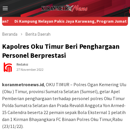
Loncat
Menu
ke
Mobile
konten
i Kampung Nelayan Pakis Jaya Karawang, Program Jumat Berkah War
Beranda
Berita
Daerah
Kapolres Oku Timur Beri Penghargaan
Personel Berprestasi
Redaksi
27 November 2022
koranmetronews.id
, OKU TIMUR – Polres Ogan Kemering Ulu
(Oku ) Timur, provinsi Sumatra Selatan (Sumsel), gelar Apel
Pemberian penghargaan terhadap personel polres Oku Timur
Polda Sumatra Selatan dan Prada Revaldi Anggota Yon Armed-
15 Cailendra beserta 22 pemain sepak Bola Eksternal 1 pelatih
dan 1 Kirman Bhayangkara FC Binaan Polres Oku Timur,Rabu
(23/11/22).