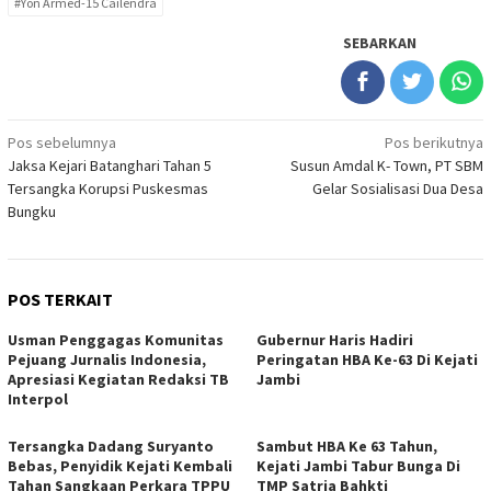
#Yon Armed-15 Cailendra
SEBARKAN
Navigasi
Pos sebelumnya
Pos berikutnya
Jaksa Kejari Batanghari Tahan 5
Susun Amdal K- Town, PT SBM
pos
Tersangka Korupsi Puskesmas
Gelar Sosialisasi Dua Desa
Bungku
POS TERKAIT
Usman Penggagas Komunitas
Gubernur Haris Hadiri
Pejuang Jurnalis Indonesia,
Peringatan HBA Ke-63 Di Kejati
Apresiasi Kegiatan Redaksi TB
Jambi
Interpol
Tersangka Dadang Suryanto
Sambut HBA Ke 63 Tahun,
Bebas, Penyidik Kejati Kembali
Kejati Jambi Tabur Bunga Di
Tahan Sangkaan Perkara TPPU
TMP Satria Bahkti