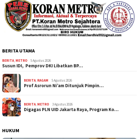
BERITA UTAMA
BERITA
,
METRO
5 Agustus 2026
Susun IDI, Pemprov DKI Libatkan BP…
BERITA
,
RAGAM
5 Agustus 2026
Prof Asrorun Ni’am Ditunjuk Pimpin…
BERITA
,
METRO
3 Agustus 2026
Digagas PLN UID Jakarta Raya, Program Ko…
HUKUM