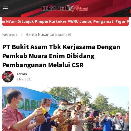
Loncat
Menu
ke
Mobile
konten
Ditunjuk Pimpin Karteker PWNU Jambi, Pengamat: Figur Pemimpin M
Beranda
Berita
Nusantara
Sumsel
PT Bukit Asam Tbk Kerjasama Dengan
Pemkab Muara Enim Dibidang
Pembangunan Melalui CSR
Admin
2 Mei 2021