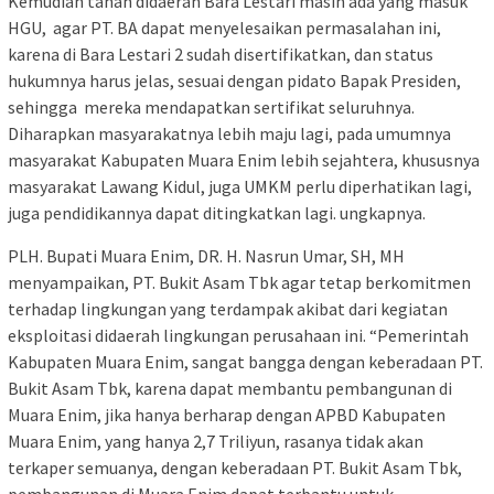
Kemudian tanah didaerah Bara Lestari masih ada yang masuk
HGU, agar PT. BA dapat menyelesaikan permasalahan ini,
karena di Bara Lestari 2 sudah disertifikatkan, dan status
hukumnya harus jelas, sesuai dengan pidato Bapak Presiden,
sehingga mereka mendapatkan sertifikat seluruhnya.
Diharapkan masyarakatnya lebih maju lagi, pada umumnya
masyarakat Kabupaten Muara Enim lebih sejahtera, khususnya
masyarakat Lawang Kidul, juga UMKM perlu diperhatikan lagi,
juga pendidikannya dapat ditingkatkan lagi. ungkapnya.
PLH. Bupati Muara Enim, DR. H. Nasrun Umar, SH, MH
menyampaikan, PT. Bukit Asam Tbk agar tetap berkomitmen
terhadap lingkungan yang terdampak akibat dari kegiatan
eksploitasi didaerah lingkungan perusahaan ini. “Pemerintah
Kabupaten Muara Enim, sangat bangga dengan keberadaan PT.
Bukit Asam Tbk, karena dapat membantu pembangunan di
Muara Enim, jika hanya berharap dengan APBD Kabupaten
Muara Enim, yang hanya 2,7 Triliyun, rasanya tidak akan
terkaper semuanya, dengan keberadaan PT. Bukit Asam Tbk,
pembangunan di Muara Enim dapat terbantu untuk