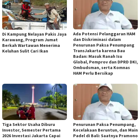
Ada Potensi Pelanggaran HAM
Di Kampung Nelayan Pakis Jaya
dan Diskriminasi dalam
Karawang, Program Jumat
Penurunan Paksa Penumpang
Berkah Wartawan Menerima
TransJakarta karena Bau
Keluhan Sulit Cari Ikan
Badan: Masuk Ranah Isu
Global, Pemprov dan DPRD DKI,
Ombudsman, serta Komnas
HAM Perlu Bersikap
Tiga Sektor Usaha Diburu
Penurunan Paksa Penumpang,
Investor, Semester Pertama
Kecelakaan Beruntun, dan Main
2026 Investasi Jakarta Capai
Padel di Bali: Saatnya Pramono