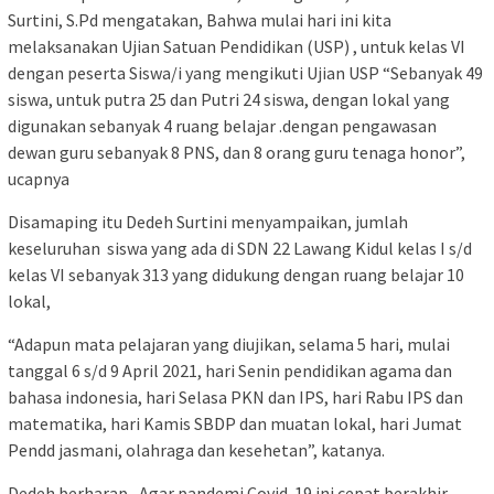
Surtini, S.Pd mengatakan, Bahwa mulai hari ini kita
melaksanakan Ujian Satuan Pendidikan (USP) , untuk kelas VI
dengan peserta Siswa/i yang mengikuti Ujian USP “Sebanyak 49
siswa, untuk putra 25 dan Putri 24 siswa, dengan lokal yang
digunakan sebanyak 4 ruang belajar .dengan pengawasan
dewan guru sebanyak 8 PNS, dan 8 orang guru tenaga honor”,
ucapnya
Disamaping itu Dedeh Surtini menyampaikan, jumlah
keseluruhan siswa yang ada di SDN 22 Lawang Kidul kelas I s/d
kelas VI sebanyak 313 yang didukung dengan ruang belajar 10
lokal,
“Adapun mata pelajaran yang diujikan, selama 5 hari, mulai
tanggal 6 s/d 9 April 2021, hari Senin pendidikan agama dan
bahasa indonesia, hari Selasa PKN dan IPS, hari Rabu IPS dan
matematika, hari Kamis SBDP dan muatan lokal, hari Jumat
Pendd jasmani, olahraga dan kesehetan”, katanya.
Dedeh berharap, Agar pandemi Covid-19 ini cepat berakhir