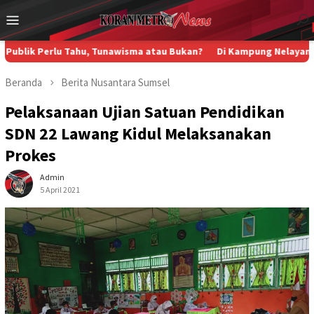
Loncat
Menu
ke
Mobile
konten
ahu, Tunawisma atau Bukan?
Di Kampung Nelayan Pakis Jaya Karaw
Beranda
Berita
Nusantara
Sumsel
Pelaksanaan Ujian Satuan Pendidikan
SDN 22 Lawang Kidul Melaksanakan
Prokes
Admin
5 April 2021