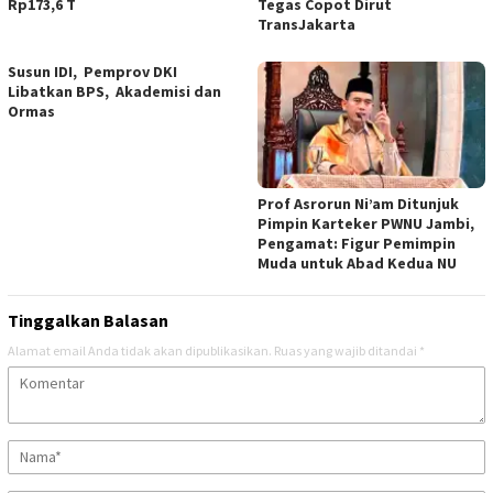
Rp173,6 T
Tegas Copot Dirut
TransJakarta
Susun IDI, Pemprov DKI
Libatkan BPS, Akademisi dan
Ormas
Prof Asrorun Ni’am Ditunjuk
Pimpin Karteker PWNU Jambi,
Pengamat: Figur Pemimpin
Muda untuk Abad Kedua NU
Tinggalkan Balasan
Alamat email Anda tidak akan dipublikasikan.
Ruas yang wajib ditandai
*