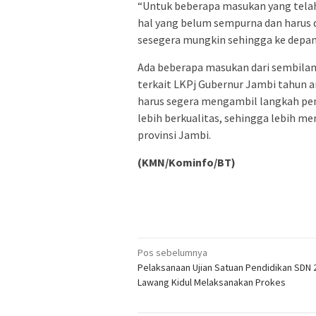
“Untuk beberapa masukan yang telah 
hal yang belum sempurna dan harus di
sesegera mungkin sehingga ke depann
Ada beberapa masukan dari sembil
terkait LKPj Gubernur Jambi tahun 
harus segera mengambil langkah pe
lebih berkualitas, sehingga lebih
provinsi Jambi.
(KMN/Kominfo/BT)
Navigasi
Pos sebelumnya
Pelaksanaan Ujian Satuan Pendidikan SDN 
pos
Lawang Kidul Melaksanakan Prokes