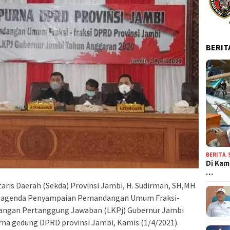
BERIT
BERITA
,
Di Kam
…
taris Daerah (Sekda) Provinsi Jambi, H. Sudirman, SH,MH
n agenda Penyampaian Pemandangan Umum Fraksi-
rangan Pertanggung Jawaban (LKPj) Gubernur Jambi
rna gedung DPRD provinsi Jambi, Kamis (1/4/2021).