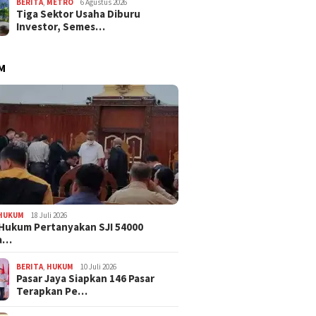
BERITA
,
METRO
6 Agustus 2026
Tiga Sektor Usaha Diburu
Investor, Semes…
M
HUKUM
18 Juli 2026
Hukum Pertanyakan SJI 54000
a…
BERITA
,
HUKUM
10 Juli 2026
Pasar Jaya Siapkan 146 Pasar
Terapkan Pe…