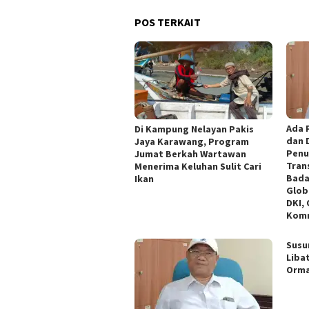
POS TERKAIT
Ada 
Di Kampung Nelayan Pakis
dan 
Jaya Karawang, Program
Penu
Jumat Berkah Wartawan
Tran
Menerima Keluhan Sulit Cari
Bada
Ikan
Glob
DKI,
Komn
Susu
Liba
Orm