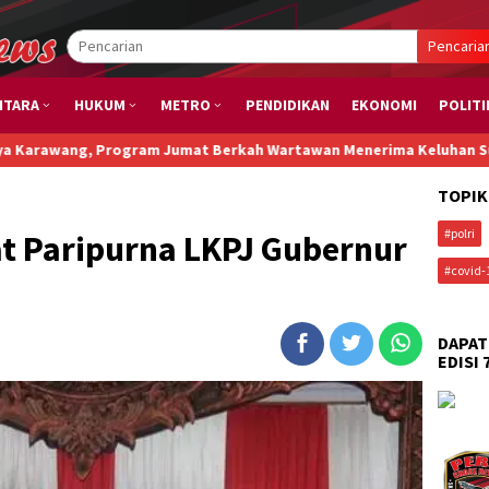
Pencaria
NTARA
HUKUM
METRO
PENDIDIKAN
EKONOMI
POLITI
gram Jumat Berkah Wartawan Menerima Keluhan Sulit Cari Ikan
A
TOPIK
#polri
at Paripurna LKPJ Gubernur
#covid-
DAPAT
EDISI 