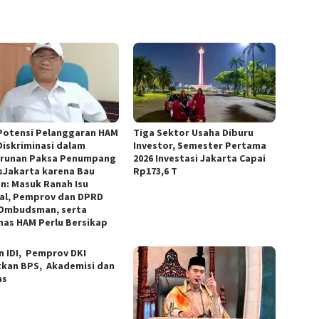
Potensi Pelanggaran HAM
Tiga Sektor Usaha Diburu
Diskriminasi dalam
Investor, Semester Pertama
runan Paksa Penumpang
2026 Investasi Jakarta Capai
sJakarta karena Bau
Rp173,6 T
n: Masuk Ranah Isu
al, Pemprov dan DPRD
 Ombudsman, serta
as HAM Perlu Bersikap
n IDI, Pemprov DKI
tkan BPS, Akademisi dan
as