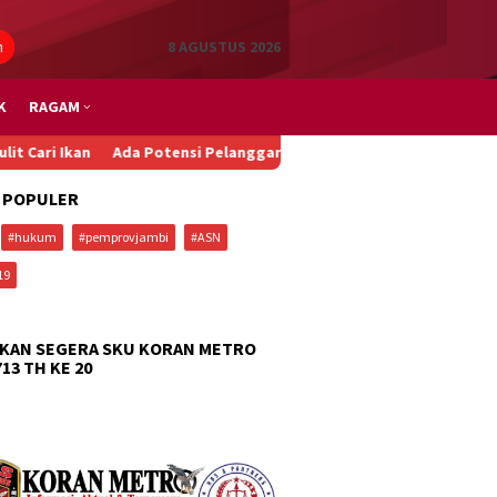
n
8 AGUSTUS 2026
K
RAGAM
da Potensi Pelanggaran HAM dan Diskriminasi dalam Penurunan Pa
 POPULER
#hukum
#pemprovjambi
#ASN
19
KAN SEGERA SKU KORAN METRO
713 TH KE 20