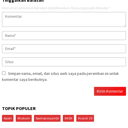
Alamat email Anda tidak akan dipublikasikan.
Ruas yang wajib ditandai
*
Simpan nama, email, dan situs web saya pada peramban ini untuk
komentar saya berikutnya.
TOPIK POPULER
#polri
#hukum
#pemprovjambi
#ASN
#covid-19