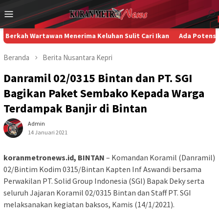
Loncat
Menu
ke
Mobile
konten
artawan Menerima Keluhan Sulit Cari Ikan
Ada Potensi Pelangga
Beranda
Berita
Nusantara
Kepri
Danramil 02/0315 Bintan dan PT. SGI
Bagikan Paket Sembako Kepada Warga
Terdampak Banjir di Bintan
Admin
14 Januari 2021
koranmetronews.id, BINTAN
– Komandan Koramil (Danramil)
02/Bintim Kodim 0315/Bintan Kapten Inf Aswandi bersama
Perwakilan PT. Solid Group Indonesia (SGI) Bapak Deky serta
seluruh Jajaran Koramil 02/0315 Bintan dan Staff PT. SGI
melaksanakan kegiatan baksos, Kamis (14/1/2021).