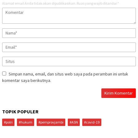
Alamat email Anda tidak akan dipublikasikan.
Ruas yang wajib ditandai
*
Simpan nama, email, dan situs web saya pada peramban ini untuk
komentar saya berikutnya.
TOPIK POPULER
#polri
#hukum
#pemprovjambi
#ASN
#covid-19