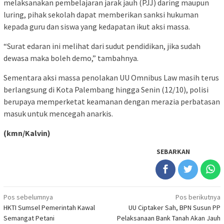
melaksanakan pembelajaran jarak jauh (PJJ) daring maupun
luring, pihak sekolah dapat memberikan sanksi hukuman
kepada guru dan siswa yang kedapatan ikut aksi massa.
“Surat edaran ini melihat dari sudut pendidikan, jika sudah
dewasa maka boleh demo,” tambahnya.
Sementara aksi massa penolakan UU Omnibus Law masih terus
berlangsung di Kota Palembang hingga Senin (12/10), polisi
berupaya memperketat keamanan dengan merazia perbatasan
masuk untuk mencegah anarkis.
(kmn/Kalvin)
SEBARKAN
Navigasi
Pos sebelumnya
Pos berikutnya
HKTI Sumsel Pemerintah Kawal
UU Ciptaker Sah, BPN Susun PP
pos
Semangat Petani
Pelaksanaan Bank Tanah Akan Jauh