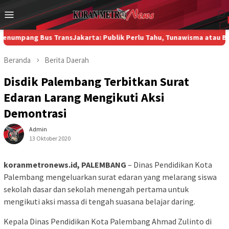
Loncat
Menu
ke
Mobile
konten
ng Bus TransJakarta: Publik Perlu Tahu, Tunawisma atau Bukan?
Di
Beranda
Berita
Daerah
Disdik Palembang Terbitkan Surat
Edaran Larang Mengikuti Aksi
Demontrasi
Admin
13 Oktober 2020
koranmetronews.id, PALEMBANG
– Dinas Pendidikan Kota
Palembang mengeluarkan surat edaran yang melarang siswa
sekolah dasar dan sekolah menengah pertama untuk
mengikuti aksi massa di tengah suasana belajar daring.
Kepala Dinas Pendidikan Kota Palembang Ahmad Zulinto di