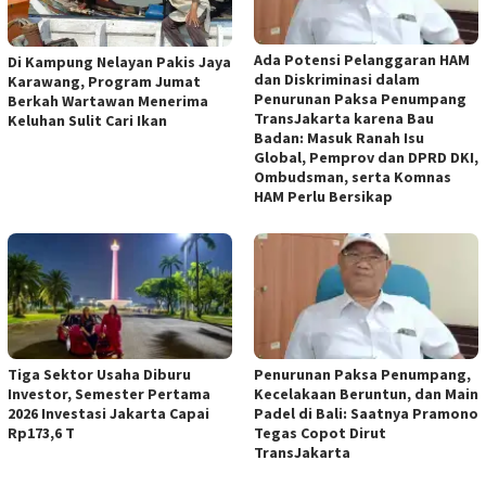
Ada Potensi Pelanggaran HAM
Di Kampung Nelayan Pakis Jaya
dan Diskriminasi dalam
Karawang, Program Jumat
Penurunan Paksa Penumpang
Berkah Wartawan Menerima
TransJakarta karena Bau
Keluhan Sulit Cari Ikan
Badan: Masuk Ranah Isu
Global, Pemprov dan DPRD DKI,
Ombudsman, serta Komnas
HAM Perlu Bersikap
Tiga Sektor Usaha Diburu
Penurunan Paksa Penumpang,
Investor, Semester Pertama
Kecelakaan Beruntun, dan Main
2026 Investasi Jakarta Capai
Padel di Bali: Saatnya Pramono
Rp173,6 T
Tegas Copot Dirut
TransJakarta