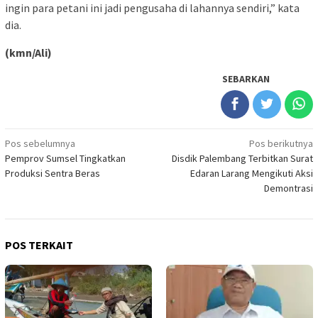
ingin para petani ini jadi pengusaha di lahannya sendiri,” kata
dia.
(kmn/Ali)
SEBARKAN
Navigasi
Pos sebelumnya
Pos berikutnya
Pemprov Sumsel Tingkatkan
Disdik Palembang Terbitkan Surat
pos
Produksi Sentra Beras
Edaran Larang Mengikuti Aksi
Demontrasi
POS TERKAIT