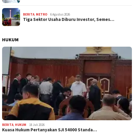
BERITA
,
METRO
6 Agustus 2026
Tiga Sektor Usaha Diburu Investor, Semes…
HUKUM
BERITA
,
HUKUM
18 Juli 2026
Kuasa Hukum Pertanyakan SJI 54000 Standa…