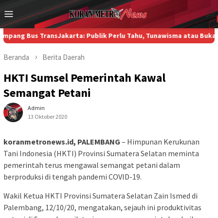
Loncat
Menu
ke
Mobile
konten
s TransJakarta: Publik Perlu Tahu, Tunawisma atau Bukan?
Di Kam
Beranda
Berita
Daerah
HKTI Sumsel Pemerintah Kawal
Semangat Petani
Admin
13 Oktober 2020
koranmetronews.id, PALEMBANG
– Himpunan Kerukunan
Tani Indonesia (HKTI) Provinsi Sumatera Selatan meminta
pemerintah terus mengawal semangat petani dalam
berproduksi di tengah pandemi COVID-19.
Wakil Ketua HKTI Provinsi Sumatera Selatan Zain Ismed di
Palembang, 12/10/20, mengatakan, sejauh ini produktivitas