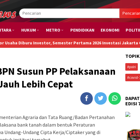
Pencaria
NTARA
HUKUM
METRO
PENDIDIKAN
EKONOMI
POLITI
uru Investor, Semester Pertama 2026 Investasi Jakarta Capai Rp173,
TOPIK
#polri
 BPN Susun PP Pelaksanaan
#covid-
Jauh Lebih Cepat
DAPAT
EDISI 
menterian Agraria dan Tata Ruang/Badan Pertanahan
laksana bank tanah dalam bentuk Peraturan
ya Undang-Undang Cipta Kerja/Ciptaker yang di
tuk institusi tersebut.