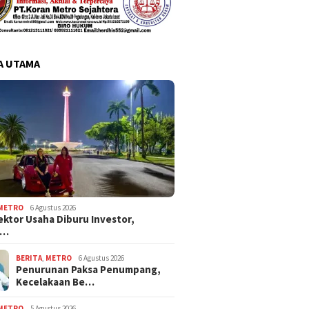
A UTAMA
METRO
6 Agustus 2026
ektor Usaha Diburu Investor,
s…
BERITA
,
METRO
6 Agustus 2026
Penurunan Paksa Penumpang,
Kecelakaan Be…
METRO
5 Agustus 2026