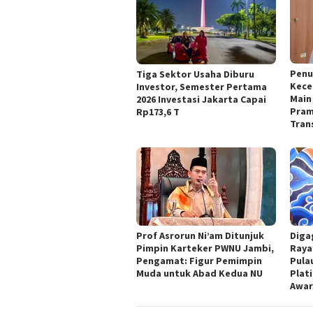
Penu
Tiga Sektor Usaha Diburu
Kece
Investor, Semester Pertama
Main 
2026 Investasi Jakarta Capai
Pram
Rp173,6 T
Tran
Prof Asrorun Ni’am Ditunjuk
Diga
Pimpin Karteker PWNU Jambi,
Raya
Pengamat: Figur Pemimpin
Pula
Muda untuk Abad Kedua NU
Plat
Awar