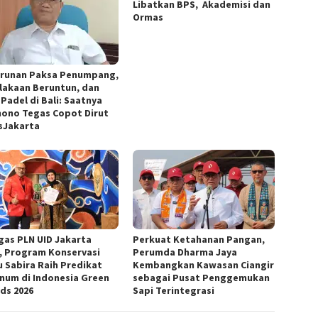
Libatkan BPS, Akademisi dan
Ormas
runan Paksa Penumpang,
lakaan Beruntun, dan
Padel di Bali: Saatnya
ono Tegas Copot Dirut
sJakarta
gas PLN UID Jakarta
Perkuat Ketahanan Pangan,
, Program Konservasi
Perumda Dharma Jaya
u Sabira Raih Predikat
Kembangkan Kawasan Ciangir
inum di Indonesia Green
sebagai Pusat Penggemukan
ds 2026
Sapi Terintegrasi