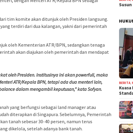
menteri, dengan Menteri ATR/Kepala BPN sebagai
Susun 
ari tim komite akan ditunjuk oleh Presiden langsung.
HUKU
yang terdiri dari dua kalangan, yakni dari pemerintah
unjuk oleh Kementerian ATR/BPN, sedangkan tenaga
erintah akan diajukan oleh pemerintah dan mendapat
kat oleh Presiden. Institusinya ini akan powerfull, maka
enteri ATR/Kepala BPN, tetapi ada dua menteri lain,
BERITA
,
Kuasa 
 balance dalam mengambil keputusan,” kata Sofyan.
Stand
ah yang berfungsi sebagai land manager atau
udah diterapkan di Singapura. Sebelumnya, Pemerintah
kan tanah sebesar 30-40 persen, namun terus
ang dikelola, setelah adanya bank tanah.