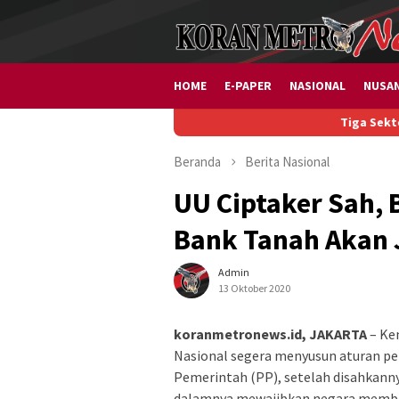
Loncat
ke
konten
HOME
E-PAPER
NASIONAL
NUSA
Tiga Sektor Usaha Dib
Beranda
Berita
Nasional
UU Ciptaker Sah,
Bank Tanah Akan 
Admin
13 Oktober 2020
koranmetronews.id, JAKARTA
– Ke
Nasional segera menyusun aturan pe
Pemerintah (PP), setelah disahkann
dalamnya mewajibkan negara memben