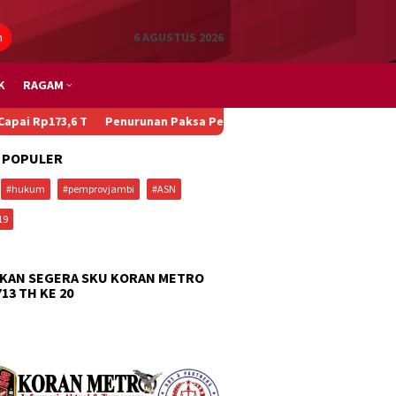
n
6 AGUSTUS 2026
K
RAGAM
6 T
Penurunan Paksa Penumpang, Kecelakaan Beruntun, dan Main 
 POPULER
#hukum
#pemprovjambi
#ASN
19
KAN SEGERA SKU KORAN METRO
713 TH KE 20