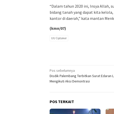
“Dalam tahun 2020 ini, Insya Allah, s
bidang tanah yang dapat kita kelola,
kantor di daerah,” kata mantan Men
(kmn/07)
UU Ciptaker
Navigasi
Pos sebelumnya
Disdik Palembang Terbitkan Surat Edaran 
pos
Mengikuti Aksi Demontrasi
POS TERKAIT