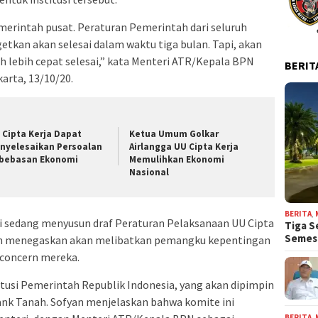
merintah pusat. Peraturan Pemerintah dari seluruh
etkan akan selesai dalam waktu tiga bulan. Tapi, akan
 lebih cepat selesai,” kata Menteri ATR/Kepala BPN
BERIT
karta, 13/10/20.
 Cipta Kerja Dapat
Ketua Umum Golkar
nyelesaikan Persoalan
Airlangga UU Cipta Kerja
bebasan Ekonomi
Memulihkan Ekonomi
Nasional
BERITA
,
ni sedang menyusun draf Peraturan Pelaksanaan UU Cipta
Tiga S
Seme
an menegaskan akan melibatkan pemangku kepentingan
 concern mereka.
tusi Pemerintah Republik Indonesia, yang akan dipimpin
ank Tanah. Sofyan menjelaskan bahwa komite ini
BERITA
,