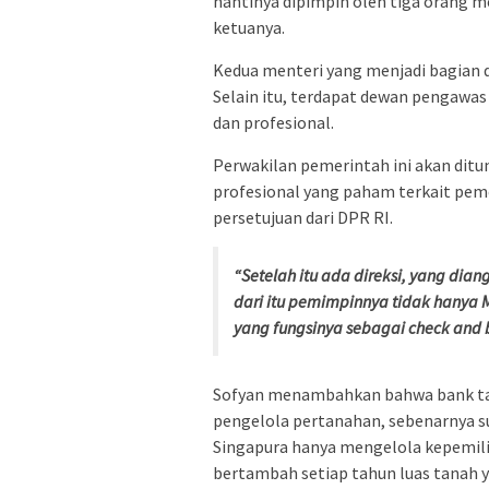
nantinya dipimpin oleh tiga orang 
ketuanya.
Kedua menteri yang menjadi bagian d
Selain itu, terdapat dewan pengawas 
dan profesional.
Perwakilan pemerintah ini akan dit
profesional yang paham terkait pem
persetujuan dari DPR RI.
“Setelah itu ada direksi, yang diang
dari itu pemimpinnya tidak hanya M
yang fungsinya sebagai check and
Sofyan menambahkan bahwa bank tan
pengelola pertanahan, sebenarnya s
Singapura hanya mengelola kepemili
bertambah setiap tahun luas tanah y