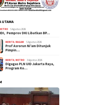
A UTAMA
METRO
5 Agustus 2026
IDI, Pemprov DKI Libatkan BP…
BERITA
,
RAGAM
5 Agustus 2026
Prof Asrorun Ni’am Ditunjuk
Pimpin…
BERITA
,
METRO
3 Agustus 2026
Digagas PLN UID Jakarta Raya,
Program Ko…
M