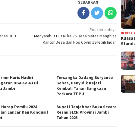
SEBARKAN
Pos berikutnya
BERITA
,
Bahas RUU
Menyambut Hut RI ke 75 Desa Matas Menghias
Kuasa 
Kantor Desa dan Pos Covid 19 lebih Indah
Stand
rnur Haris Hadiri
Tersangka Dadang Suryanto
ngatan HBA Ke-63 Di
Bebas, Penyidik Kejati
ti Jambi
Kembali Tahan Sangkaan
Perkara TPPU
s Harap Pemilu 2024
Bupati Tanjabbar Buka Secara
alan Lancar Dan Kondusif
Resmi SLCN Provinsi Jambi
i
Tahun 2023