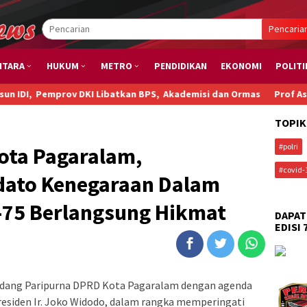
Pencaria
NTARA
HUKUM
METRO
PENDIDIKAN
EKONOMI
POLITI
, Pemprov DKI Libatkan BPS, Akademisi dan Ormas
Prof Asrorun 
TOPIK
#polri
ota Pagaralam,
#covid-
dato Kenegaraan Dalam
-75 Berlangsung Hikmat
DAPAT
EDISI 
dang Paripurna DPRD Kota Pagaralam dengan agenda
siden Ir. Joko Widodo, dalam rangka memperingati