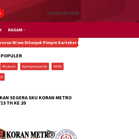
n
6 AGUSTUS 2026
K
RAGAM
Ni’am Ditunjuk Pimpin Karteker PWNU Jambi, Pengamat: Figur Pemi
 POPULER
#hukum
#pemprovjambi
#ASN
19
KAN SEGERA SKU KORAN METRO
713 TH KE 20