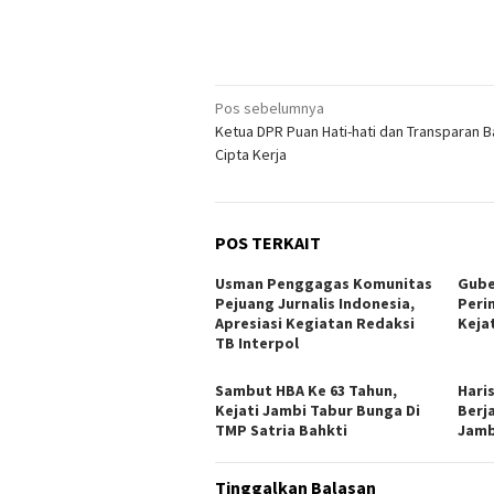
Navigasi
Pos sebelumnya
Ketua DPR Puan Hati-hati dan Transparan 
pos
Cipta Kerja
POS TERKAIT
Usman Penggagas Komunitas
Gube
Pejuang Jurnalis Indonesia,
Peri
Apresiasi Kegiatan Redaksi
Keja
TB Interpol
Sambut HBA Ke 63 Tahun,
Hari
Kejati Jambi Tabur Bunga Di
Berj
TMP Satria Bahkti
Jamb
Tinggalkan Balasan