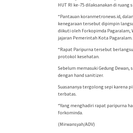
HUT RI ke-75 dilaksanakan di ruang
“Pantauan koranmetronews.id, dala
kenegaraan tersebut dipimpin langs
diikuti oleh Forkopimda Pagaralam,
jajaran Pemerintah Kota Pagaralam.
“Rapat Paripurna tersebut berlangs
protokol kesehatan.
Sebelum memasuki Gedung Dewan, se
dengan hand sanitizer.
Suasananya tergolong sepi karena 
terbatas.
“Yang menghadiri rapat paripurna h
forkominda.
(Mirwansyah/ADV)