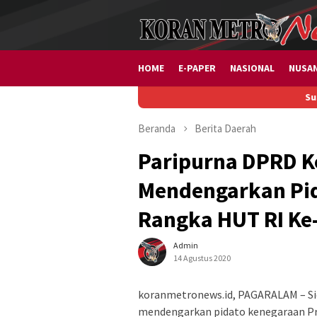
Loncat
ke
konten
HOME
E-PAPER
NASIONAL
NUSA
Susun IDI
Beranda
Berita
Daerah
Paripurna DPRD K
Mendengarkan Pi
Rangka HUT RI Ke
Admin
14 Agustus 2020
koranmetronews.id, PAGARALAM – Si
mendengarkan pidato kenegaraan Pre