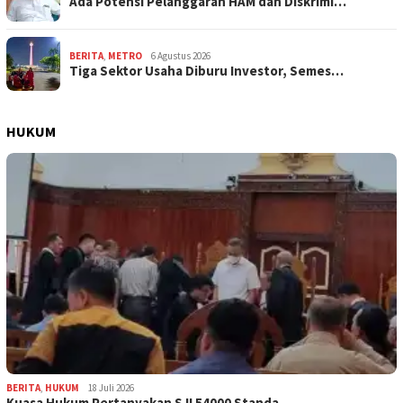
Ada Potensi Pelanggaran HAM dan Diskrimi…
BERITA
,
METRO
6 Agustus 2026
Tiga Sektor Usaha Diburu Investor, Semes…
HUKUM
BERITA
,
HUKUM
18 Juli 2026
Kuasa Hukum Pertanyakan SJI 54000 Standa…