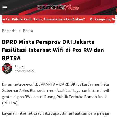
Loncat
Menu
ke
Mobile
konten
ik Perlu Tahu, Tunawisma atau Bukan?
Di Kampung Nelayan Pakis 
Beranda
Berita
DPRD Minta Pemprov DKI Jakarta
Fasilitasi Internet Wifi di Pos RW dan
RPTRA
Admin
4 Agustus 2020
koranmetronews.id, JAKARTA – DPRD DKI Jakarta meminta
Gubernur Anies Baswedan menfasilitasi layanan internet wifi
gratis di pos RW atau di Ruang Publik Terbuka Ramah Anak
(RPTRA).
Layanan internet gratis itu dapat dimanfaatkan para pelajar