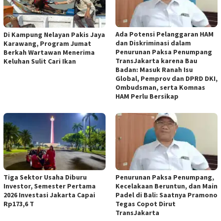
Ada Potensi Pelanggaran HAM
Di Kampung Nelayan Pakis Jaya
dan Diskriminasi dalam
Karawang, Program Jumat
Penurunan Paksa Penumpang
Berkah Wartawan Menerima
TransJakarta karena Bau
Keluhan Sulit Cari Ikan
Badan: Masuk Ranah Isu
Global, Pemprov dan DPRD DKI,
Ombudsman, serta Komnas
HAM Perlu Bersikap
Tiga Sektor Usaha Diburu
Penurunan Paksa Penumpang,
Investor, Semester Pertama
Kecelakaan Beruntun, dan Main
2026 Investasi Jakarta Capai
Padel di Bali: Saatnya Pramono
Rp173,6 T
Tegas Copot Dirut
TransJakarta