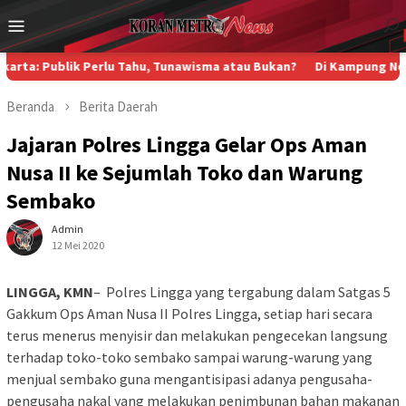
Loncat
Menu
ke
Mobile
konten
Publik Perlu Tahu, Tunawisma atau Bukan?
Di Kampung Nelayan Pak
Beranda
Berita
Daerah
Jajaran Polres Lingga Gelar Ops Aman
Nusa II ke Sejumlah Toko dan Warung
Sembako
Admin
12 Mei 2020
LINGGA, KMN
– Polres Lingga yang tergabung dalam Satgas 5
Gakkum Ops Aman Nusa II Polres Lingga, setiap hari secara
terus menerus menyisir dan melakukan pengecekan langsung
terhadap toko-toko sembako sampai warung-warung yang
menjual sembako guna mengantisipasi adanya pengusaha-
pengusaha nakal yang melakukan penimbunan bahan makanan