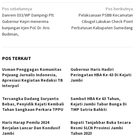
Navigasi
Pos sebelumnya
Pos berikutnya
Danrem 033/WP Dampingi Plt.
Pelaksanaan PSBB Kecamatan
pos
Gubernur Kepri menerima
Cibugel Lakukan Check Point
kunjungan Irjen Pol. Dr. Aris
Perbatasan Kabupaten Sumedang
Budiman,
POS TERKAIT
Usman Penggagas Komunitas
Gubernur Haris Hadiri
Pejuang Jurnalis Indonesia,
Peringatan HBA Ke-63 Di Kejati
Apresiasi Kegiatan Redaksi TB
Jambi
Interpol
Tersangka Dadang Suryanto
Sambut HBA Ke 63 Tahun,
Bebas, Penyidik Kejati Kembali
Kejati Jambi Tabur Bunga Di
Tahan Sangkaan Perkara TPPU
TMP Satria Bahkti
Haris Harap Pemilu 2024
Bupati Tanjabbar Buka Secara
Berjalan Lancar Dan Kondusif
Resmi SLCN Provinsi Jambi
Jambi
Tahun 2023