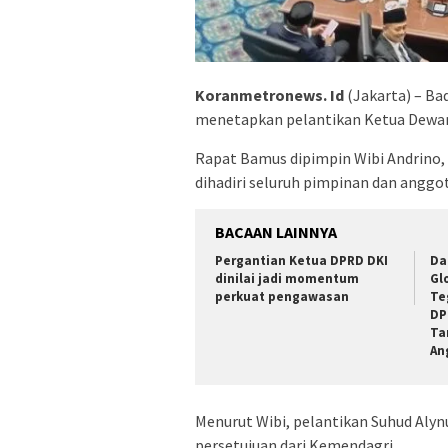
Koranmetronews. Id
(Jakarta) – B
menetapkan pelantikan Ketua Dewan 
Rapat Bamus dipimpin Wibi Andrino,
dihadiri seluruh pimpinan dan anggo
BACAAN LAINNYA
Pergantian Ketua DPRD DKI
Da
dinilai jadi momentum
Gl
perkuat pengawasan
Te
DP
Ta
An
Menurut Wibi, pelantikan Suhud Alyn
persetujuan dari Kemendagri.