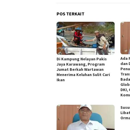
POS TERKAIT
Ada 
Di Kampung Nelayan Pakis
dan 
Jaya Karawang, Program
Penu
Jumat Berkah Wartawan
Tran
Menerima Keluhan Sulit Cari
Bada
Ikan
Glob
DKI,
Komn
Susu
Liba
Orm