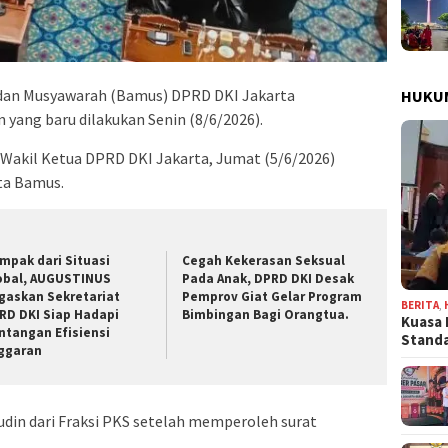
adan Musyawarah (Bamus) DPRD DKI Jakarta
HUKU
yang baru dilakukan Senin (8/6/2026).
 Wakil Ketua DPRD DKI Jakarta, Jumat (5/6/2026)
ta Bamus.
mpak dari Situasi
Cegah Kekerasan Seksual
obal, AUGUSTINUS
Pada Anak, DPRD DKI Desak
gaskan Sekretariat
Pemprov Giat Gelar Program
BERITA
,
RD DKI Siap Hadapi
Bimbingan Bagi Orangtua.
Kuasa 
ntangan Efisiensi
Stand
ggaran
udin dari Fraksi PKS setelah memperoleh surat