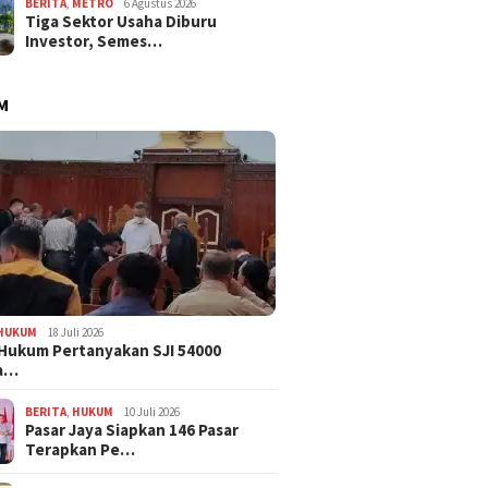
BERITA
,
METRO
6 Agustus 2026
Tiga Sektor Usaha Diburu
Investor, Semes…
M
HUKUM
18 Juli 2026
Hukum Pertanyakan SJI 54000
a…
BERITA
,
HUKUM
10 Juli 2026
Pasar Jaya Siapkan 146 Pasar
Terapkan Pe…