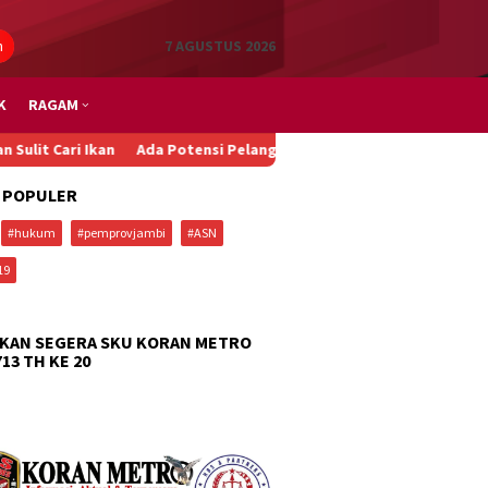
n
7 AGUSTUS 2026
K
RAGAM
Ada Potensi Pelanggaran HAM dan Diskriminasi dalam Penurunan
 POPULER
#hukum
#pemprovjambi
#ASN
19
KAN SEGERA SKU KORAN METRO
713 TH KE 20