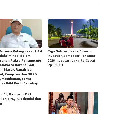
Potensi Pelanggaran HAM
Tiga Sektor Usaha Diburu
Diskriminasi dalam
Investor, Semester Pertama
runan Paksa Penumpang
2026 Investasi Jakarta Capai
sJakarta karena Bau
Rp173,6 T
n: Masuk Ranah Isu
al, Pemprov dan DPRD
 Ombudsman, serta
as HAM Perlu Bersikap
n IDI, Pemprov DKI
tkan BPS, Akademisi dan
as