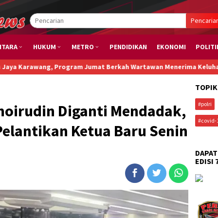
Pencaria
NTARA
HUKUM
METRO
PENDIDIKAN
EKONOMI
POLITI
Program Jumat Berkah Wartawan Menerima Keluhan Sulit Cari Ikan
TOPIK
#polri
hoirudin Diganti Mendadak,
#covid-
elantikan Ketua Baru Senin
DAPAT
EDISI 