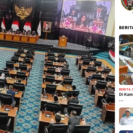
BERIT
BERITA
,
Di Kam
…