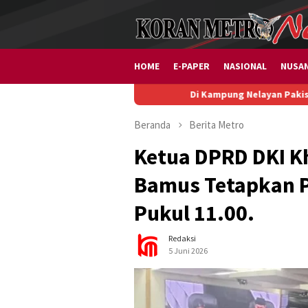
Loncat
ke
konten
HOME
E-PAPER
NASIONAL
NUSA
Di Kampung Nelayan Pakis Jaya Karawang, 
Beranda
Berita
Metro
Ketua DPRD DKI K
Bamus Tetapkan P
Pukul 11.00.
Redaksi
5 Juni 2026