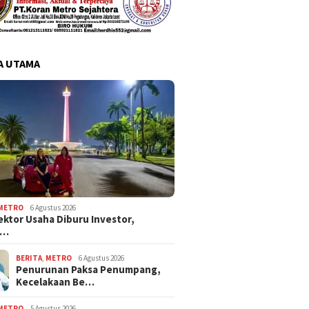
A UTAMA
METRO
6 Agustus 2026
ektor Usaha Diburu Investor,
s…
BERITA
,
METRO
6 Agustus 2026
Penurunan Paksa Penumpang,
Kecelakaan Be…
METRO
5 Agustus 2026