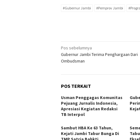
#Gubernur Jambi
#Pemprov Jambi
#Progr
Navigasi
Pos sebelumnya
Gubernur Jambi Terima Penghargaan Dari
pos
Ombudsman
POS TERKAIT
Usman Penggagas Komunitas
Gube
Pejuang Jurnalis Indonesia,
Peri
Apresiasi Kegiatan Redaksi
Keja
TB Interpol
Sambut HBA Ke 63 Tahun,
Seme
Kejati Jambi Tabur Bunga Di
Tabu
TMP Satria Bahkti
Ekse