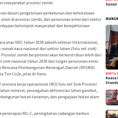
n masyarakat provinsi Jambi.
Susun 
peran dalam pengelolaan perkebunan dan kehutanaan
HUKU
alam di provinsi Jambi, dan penurunan emisi dari sektor
berdayaan kelompok masyarakat dan kesejahteraan
ca atau NDC tahun 2030 adalah sebesar Internasional,
 rumah kaca nasional dari sektor lahan (folu net sink)
 Provinsi Jambi berpotensi akan berkontribusi lebih dari
t sink nasional tahun 2030 dan target penurunan emisi
lam Rencana Pembangunan Menengah Daerah (RPJMD)
a Ton Co2e, jelas Al Haris.
BERITA
,
Kuasa 
Stand
 rencana kerja operasional (RO) folu net Sink Provinsi
 lahan mineral, pencegahan deforestasi lahan gambut,
embangunan hutan tanaman, dan pengayaan hutan alam
a penerapan RIL-C, peningkatan cadangan karbon