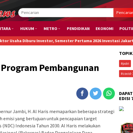
Pencaria
NTARA
HUKUM
METRO
PENDIDIKAN
EKONOMI
POLITI
Diburu Investor, Semester Pertama 2026 Investasi Jakarta Capai Rp1
TOPIK
#polri
an Program Pembangunan
#covid-
DAPAT
EDISI 
ernur Jambi, H. Al Haris memaparkan beberapa strategi
emisi yang bertujuan untuk pencapaian target
 (NDC) Indonesia Tahun 2030. Al Haris melakukan
Nasional (Rakernas) Badan Pengelolaan Dana