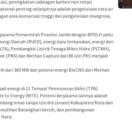
otasi, peningkatan cadangan karbon non rotasi
rasional penting selanjutnya adalah pengelolaan tata air
ngan area konservasi tinggi dan pengelolaan mangrove,
rjasama Pemerintah Provinsi Jambi dengan BPDLH yaitu
rgi Daerah (RUED), energi baru terbarukan, energi dari
(PLTA), Pembangkit Listrik Tenaga Mikro Hidro (PLTMH),
awit (PKS) dan Methan Capture dari 80 izin PKS menjadi
bih dari 360 MW dan potensi energi BioCNG dari Methan
di energi di 11 Tempat Pemrosesan Akhir (TPA)
 to Energy (WTE). Potensi kerjasama lainnya adalah
ambang emas tanpa Izin di 6 (enam) Kabupaten/Kota dan
AAAmulihan Batanghari bersih, dan pembangunan
 Haris.