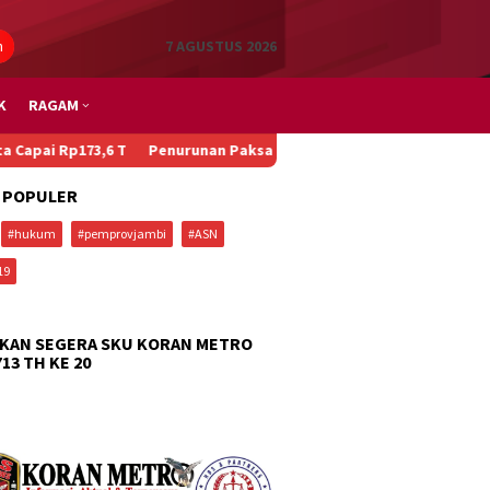
n
7 AGUSTUS 2026
K
RAGAM
73,6 T
Penurunan Paksa Penumpang, Kecelakaan Beruntun, dan Ma
 POPULER
#hukum
#pemprovjambi
#ASN
19
KAN SEGERA SKU KORAN METRO
713 TH KE 20