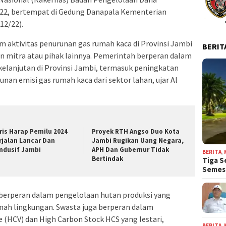
22, bertempat di Gedung Danapala Kementerian
12/22).
am aktivitas penurunan gas rumah kaca di Provinsi Jambi
BERIT
n mitra atau pihak lainnya. Pemerintah berperan dalam
elanjutan di Provinsi Jambi, termasuk peningkatan
nan emisi gas rumah kaca dari sektor lahan, ujar Al
ris Harap Pemilu 2024
Proyek RTH Angso Duo Kota
rjalan Lancar Dan
Jambi Rugikan Uang Negara,
ndusif Jambi
APH Dan Gubernur Tidak
BERITA
,
Bertindak
Tiga S
Seme
 berperan dalam pengelolaan hutan produksi yang
amah lingkungan. Swasta juga berperan dalam
 (HCV) dan High Carbon Stock HCS yang lestari,
BERITA
,