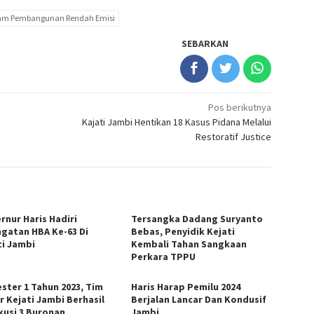
am Pembangunan Rendah Emisi
SEBARKAN
Pos berikutnya
Kajati Jambi Hentikan 18 Kasus Pidana Melalui
Restoratif Justice
rnur Haris Hadiri
Tersangka Dadang Suryanto
ngatan HBA Ke-63 Di
Bebas, Penyidik Kejati
ti Jambi
Kembali Tahan Sangkaan
Perkara TPPU
ster 1 Tahun 2023, Tim
Haris Harap Pemilu 2024
r Kejati Jambi Berhasil
Berjalan Lancar Dan Kondusif
kusi 3 Buronan
Jambi