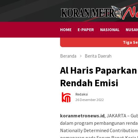
Loncat
ke
konten
HOME
E-PAPER
NASIONAL
NUSA
Tiga Sektor Usaha 
Beranda
Berita
Daerah
Al Haris Papark
Rendah Emisi
Redaksi
26 Desember 2022
koranmetronews.id
, JAKARTA – Gub
dalam program pembangunan rendah 
Nationally Determined Contributions
pemaparan pada Forum Rapat Kerja 