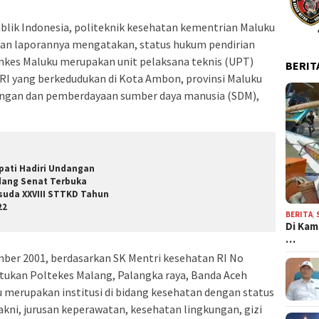
blik Indonesia, politeknik kesehatan kementrian Maluku
kan laporannya mengatakan, status hukum pendirian
enkes Maluku merupakan unit pelaksana teknis (UPT)
BERIT
RI yang berkedudukan di Kota Ambon, provinsi Maluku
ngan dan pemberdayaan sumber daya manusia (SDM),
pati Hadiri Undangan
dang Senat Terbuka
suda XXVIII STTKD Tahun
22
BERITA
,
Di Kam
…
ber 2001, berdasarkan SK Mentri kesehatan RI No
ukan Poltekes Malang, Palangka raya, Banda Aceh
 merupakan institusi di bidang kesehatan dengan status
akni, jurusan keperawatan, kesehatan lingkungan, gizi