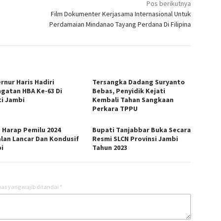
Pos berikutnya
Film Dokumenter Kerjasama Internasional Untuk
Perdamaian Mindanao Tayang Perdana Di Filipina
rnur Haris Hadiri
Tersangka Dadang Suryanto
ngatan HBA Ke-63 Di
Bebas, Penyidik Kejati
ti Jambi
Kembali Tahan Sangkaan
Perkara TPPU
s Harap Pemilu 2024
Bupati Tanjabbar Buka Secara
alan Lancar Dan Kondusif
Resmi SLCN Provinsi Jambi
i
Tahun 2023
as yang wajib ditandai
*