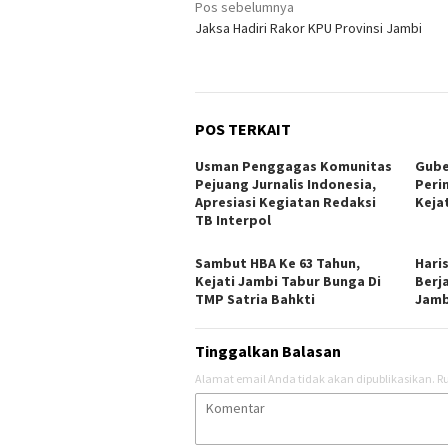
Navigasi
Pos sebelumnya
Jaksa Hadiri Rakor KPU Provinsi Jambi
pos
POS TERKAIT
Usman Penggagas Komunitas
Gube
Pejuang Jurnalis Indonesia,
Peri
Apresiasi Kegiatan Redaksi
Keja
TB Interpol
Sambut HBA Ke 63 Tahun,
Hari
Kejati Jambi Tabur Bunga Di
Berj
TMP Satria Bahkti
Jamb
Tinggalkan Balasan
Alamat email Anda tidak akan dipublikasikan.
Ru