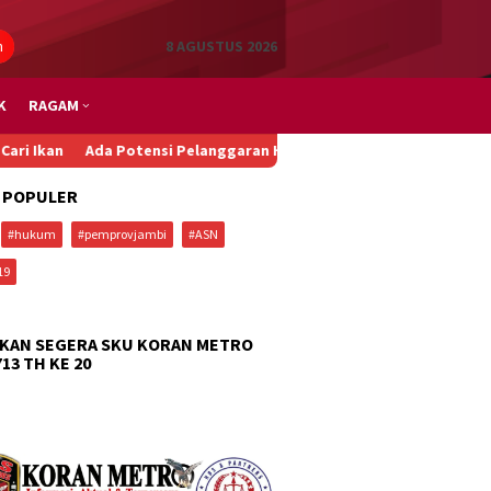
n
8 AGUSTUS 2026
K
RAGAM
 Potensi Pelanggaran HAM dan Diskriminasi dalam Penurunan Paksa
 POPULER
#hukum
#pemprovjambi
#ASN
19
KAN SEGERA SKU KORAN METRO
713 TH KE 20