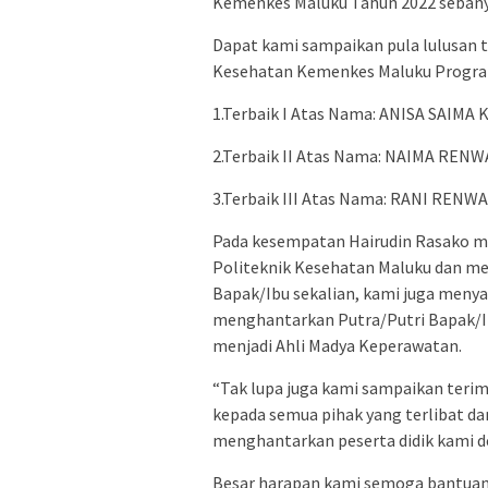
Kemenkes Maluku Tahun 2022 sebany
Dapat kami sampaikan pula lulusan 
Kesehatan Kemenkes Maluku Program 
1.Terbaik I Atas Nama: ANISA SAIMA
2.Terbaik II Atas Nama: NAIMA RENW
3.Terbaik III Atas Nama: RANI RENWA
Pada kesempatan Hairudin Rasako m
Politeknik Kesehatan Maluku dan me
Bapak/Ibu sekalian, kami juga meny
menghantarkan Putra/Putri Bapak/Ibu
menjadi Ahli Madya Keperawatan.
“Tak lupa juga kami sampaikan teri
kepada semua pihak yang terlibat d
menghantarkan peserta didik kami d
Besar harapan kami semoga bantuan d