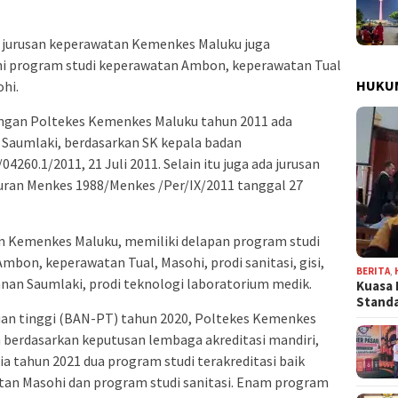
u jurusan keperawatan Kemenkes Maluku juga
ni program studi keperawatan Ambon, keperawatan Tual
HUKU
hi.
ngan Poltekes Kemenkes Maluku tahun 2011 ada
 Saumlaki, berdasarkan SK kepala badan
4260.1/2011, 21 Juli 2011. Selain itu juga ada jurusan
turan Menkes 1988/Menkes /Per/IX/2011 tanggal 27
n Kemenkes Maluku, memiliki delapan program studi
Ambon, keperawatan Tual, Masohi, prodi sanitasi, gisi,
BERITA
,
nan Saumlaki, prodi teknologi laboratorium medik.
Kuasa 
Stand
uan tinggi (BAN-PT) tahun 2020, Poltekes Kemenkes
n berdasarkan keputusan lembaga akreditasi mandiri,
a tahun 2021 dua program studi terakreditasi baik
atan Masohi dan program studi sanitasi. Enam program