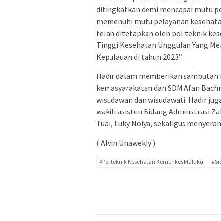
ditingkatkan demi mencapai mutu pen
memenuhi mutu pelayanan kesehatan y
telah ditetapkan oleh politeknik k
Tinggi Kesehatan Unggulan Yang Me
Kepulauan di tahun 2023”.
Hadir dalam memberikan sambutan Bup
kemasyarakatan dan SDM Afan Bachri
wisudawan dan wisudawati. Hadir ju
wakili asisten Bidang Adminstrasi Z
Tual, Luky Noiya, sekaligus menyerah
( Alvin Unawekly )
#Politeknik Kesehatan Kemenkes Maluku
#Si