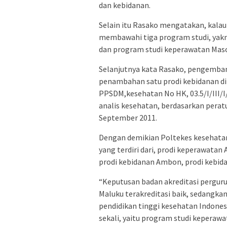
dan kebidanan.
Selain itu Rasako mengatakan, kala
membawahi tiga program studi, yak
dan program studi keperawatan Maso
Selanjutnya kata Rasako, pengemba
penambahan satu prodi kebidanan di
PPSDM,kesehatan No HK, 03.5/I/III/I/0
analis kesehatan, berdasarkan pera
September 2011.
Dengan demikian Poltekes kesehata
yang terdiri dari, prodi keperawatan 
prodi kebidanan Ambon, prodi kebida
“Keputusan badan akreditasi pergur
Maluku terakreditasi baik, sedangka
pendidikan tinggi kesehatan Indonesi
sekali, yaitu program studi keperaw