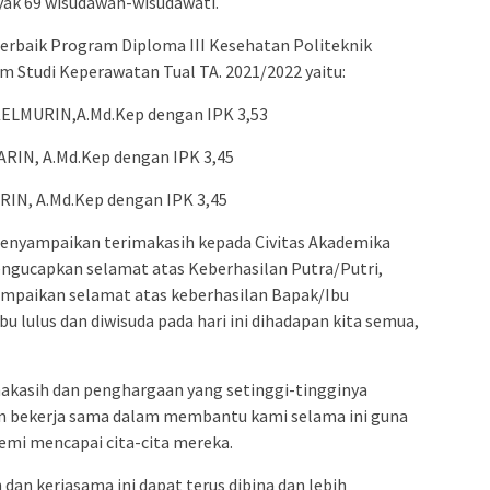
ak 69 wisudawan-wisudawati.
terbaik Program Diploma III Kesehatan Politeknik
Studi Keperawatan Tual TA. 2021/2022 yaitu:
 KELMURIN,A.Md.Kep dengan IPK 3,53
ARIN, A.Md.Kep dengan IPK 3,45
RIN, A.Md.Kep dengan IPK 3,45
enyampaikan terimakasih kepada Civitas Akademika
ngucapkan selamat atas Keberhasilan Putra/Putri,
ampaikan selamat atas keberhasilan Bapak/Ibu
 lulus dan diwisuda pada hari ini dihadapan kita semua,
makasih dan penghargaan yang setinggi-tingginya
an bekerja sama dalam membantu kami selama ini guna
emi mencapai cita-cita mereka.
an kerjasama ini dapat terus dibina dan lebih