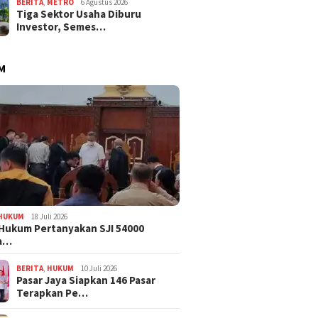
BERITA
,
METRO
6 Agustus 2026
Tiga Sektor Usaha Diburu
Investor, Semes…
M
HUKUM
18 Juli 2026
Hukum Pertanyakan SJI 54000
a…
BERITA
,
HUKUM
10 Juli 2026
Pasar Jaya Siapkan 146 Pasar
Terapkan Pe…