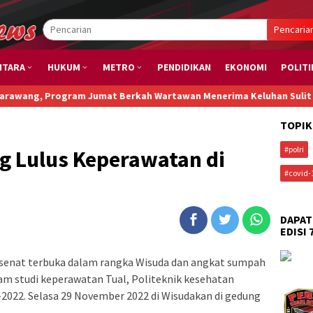
Pencaria
NTARA
HUKUM
METRO
PENDIDIKAN
EKONOMI
POLITI
am Jumat Berkah Wartawan Menerima Keluhan Sulit Cari Ikan
Ada
TOPIK
#polri
g Lulus Keperawatan di
#covid-
DAPAT
EDISI 
g senat terbuka dalam rangka Wisuda dan angkat sumpah
ram studi keperawatan Tual, Politeknik kesehatan
2022. Selasa 29 November 2022 di Wisudakan di gedung