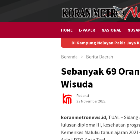
Loncat
ke
konten
HOME
E-PAPER
NASIONAL
NUSA
Di Kampung Nelayan Pakis Jaya Karawang, Progr
Beranda
Berita
Daerah
Sebanyak 69 Oran
Wisuda
Redaksi
29 November 2022
koranmetronews.id
, TUAL – Sidan
lulusan diploma III, kesehatan prog
Kemenkes Maluku tahun ajaran 2021-
Aula LPTQ Kota Tual.