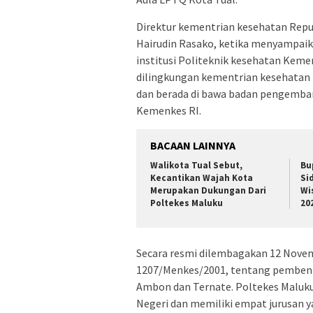
Direktur kementrian kesehatan Repu
Hairudin Rasako, ketika menyampai
institusi Politeknik kesehatan Kem
dilingkungan kementrian kesehatan 
dan berada di bawa badan pengemba
Kemenkes RI.
BACAAN LAINNYA
Walikota Tual Sebut,
Bu
Kecantikan Wajah Kota
Si
Merupakan Dukungan Dari
Wi
Poltekes Maluku
20
Secara resmi dilembagakan 12 Novem
1207/Menkes/2001, tentang pembent
Ambon dan Ternate. Poltekes Maluku
Negeri dan memiliki empat jurusan y