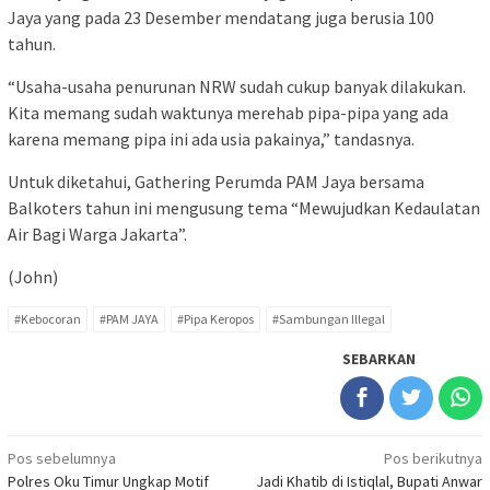
Jaya yang pada 23 Desember mendatang juga berusia 100
tahun.
“Usaha-usaha penurunan NRW sudah cukup banyak dilakukan.
Kita memang sudah waktunya merehab pipa-pipa yang ada
karena memang pipa ini ada usia pakainya,” tandasnya.
Untuk diketahui, Gathering Perumda PAM Jaya bersama
Balkoters tahun ini mengusung tema “Mewujudkan Kedaulatan
Air Bagi Warga Jakarta”.
(John)
#Kebocoran
#PAM JAYA
#Pipa Keropos
#Sambungan Illegal
SEBARKAN
Navigasi
Pos sebelumnya
Pos berikutnya
Polres Oku Timur Ungkap Motif
Jadi Khatib di Istiqlal, Bupati Anwar