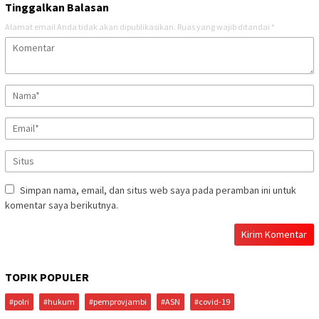
Tinggalkan Balasan
Alamat email Anda tidak akan dipublikasikan.
Ruas yang wajib ditandai
*
Simpan nama, email, dan situs web saya pada peramban ini untuk
komentar saya berikutnya.
TOPIK POPULER
#polri
#hukum
#pemprovjambi
#ASN
#covid-19