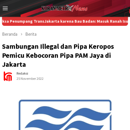
Loncat
Menu
ke
Mobile
konten
mpang TransJakarta karena Bau Badan: Masuk Ranah Isu Global, P
Beranda
Berita
Sambungan Illegal dan Pipa Keropos
Pemicu Kebocoran Pipa PAM Jaya di
Jakarta
Redaksi
25 November 2022