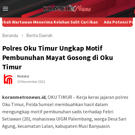
Loncat
Menu
ke
Mobile
konten
tawan Menerima Keluhan Sulit Cari Ikan
Ada Potensi Pelanggara
Beranda
Berita
Daerah
Polres Oku Timur Ungkap Motif
Pembunuhan Mayat Gosong di Oku
Timur
Redaksi
25 November 2022
koranmetronews.id
, OKU TIMUR – Kerja keras jajaran polres
Oku Timur, Polda Sumsel membuahkan hasil dalam
mengungkap motif pembunuhan sadis terhadap Febri
Setiawan (20), mahasiswa UIGM Palembang, warga Desa Sari
Agung, kecamatan Lalan, kabupaten Musi Banyuasin.