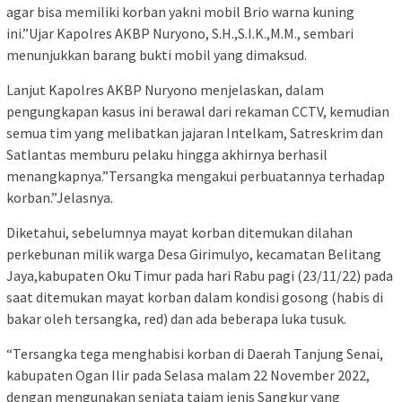
agar bisa memiliki korban yakni mobil Brio warna kuning
ini.”Ujar Kapolres AKBP Nuryono, S.H.,S.I.K.,M.M., sembari
menunjukkan barang bukti mobil yang dimaksud.
Lanjut Kapolres AKBP Nuryono menjelaskan, dalam
pengungkapan kasus ini berawal dari rekaman CCTV, kemudian
semua tim yang melibatkan jajaran Intelkam, Satreskrim dan
Satlantas memburu pelaku hingga akhirnya berhasil
menangkapnya.”Tersangka mengakui perbuatannya terhadap
korban.”Jelasnya.
Diketahui, sebelumnya mayat korban ditemukan dilahan
perkebunan milik warga Desa Girimulyo, kecamatan Belitang
Jaya,kabupaten Oku Timur pada hari Rabu pagi (23/11/22) pada
saat ditemukan mayat korban dalam kondisi gosong (habis di
bakar oleh tersangka, red) dan ada beberapa luka tusuk.
“Tersangka tega menghabisi korban di Daerah Tanjung Senai,
kabupaten Ogan Ilir pada Selasa malam 22 November 2022,
dengan mengunakan senjata tajam jenis Sangkur yang