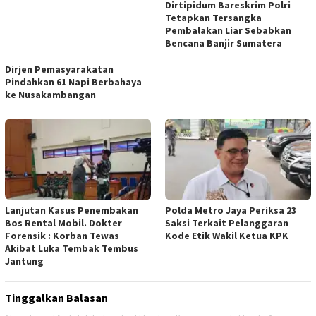
Dirjen Pemasyarakatan
Dirtipidum Bareskrim Polri
Pindahkan 61 Napi Berbahaya
Tetapkan Tersangka
ke Nusakambangan
Pembalakan Liar Sebabkan
Bencana Banjir Sumatera
Lanjutan Kasus Penembakan
Polda Metro Jaya Periksa 23
Bos Rental Mobil. Dokter
Saksi Terkait Pelanggaran
Forensik : Korban Tewas
Kode Etik Wakil Ketua KPK
Akibat Luka Tembak Tembus
Jantung
Tinggalkan Balasan
Alamat email Anda tidak akan dipublikasikan.
Ruas yang wajib ditandai
*