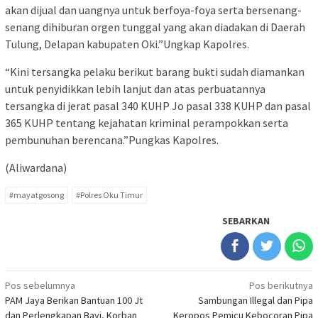
akan dijual dan uangnya untuk berfoya-foya serta bersenang-
senang dihiburan orgen tunggal yang akan diadakan di Daerah
Tulung, Delapan kabupaten Oki.”Ungkap Kapolres.
“Kini tersangka pelaku berikut barang bukti sudah diamankan
untuk penyidikkan lebih lanjut dan atas perbuatannya
tersangka di jerat pasal 340 KUHP Jo pasal 338 KUHP dan pasal
365 KUHP tentang kejahatan kriminal perampokkan serta
pembunuhan berencana.”Pungkas Kapolres.
(Aliwardana)
#mayatgosong
#Polres Oku Timur
SEBARKAN
Navigasi
Pos sebelumnya
Pos berikutnya
PAM Jaya Berikan Bantuan 100 Jt
Sambungan Illegal dan Pipa
pos
dan Perlengkapan Bayi, Korban
Keropos Pemicu Kebocoran Pipa