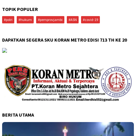
TOPIK POPULER
#polri
#hukum
#pemprovjambi
#ASN
#covid-19
DAPATKAN SEGERA SKU KORAN METRO EDISI 713 TH KE 20
BERITA UTAMA