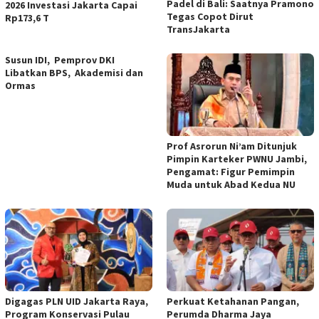
Padel di Bali: Saatnya Pramono
2026 Investasi Jakarta Capai
Tegas Copot Dirut
Rp173,6 T
TransJakarta
Susun IDI, Pemprov DKI
Libatkan BPS, Akademisi dan
Ormas
Prof Asrorun Ni’am Ditunjuk
Pimpin Karteker PWNU Jambi,
Pengamat: Figur Pemimpin
Muda untuk Abad Kedua NU
Digagas PLN UID Jakarta Raya,
Perkuat Ketahanan Pangan,
Program Konservasi Pulau
Perumda Dharma Jaya