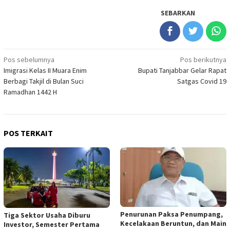
SEBARKAN
Navigasi
Pos sebelumnya
Pos berikutnya
Imigrasi Kelas II Muara Enim
Bupati Tanjabbar Gelar Rapat
pos
Berbagi Takjil di Bulan Suci
Satgas Covid 19
Ramadhan 1442 H
POS TERKAIT
Penurunan Paksa Penumpang,
Tiga Sektor Usaha Diburu
Kecelakaan Beruntun, dan Main
Investor, Semester Pertama