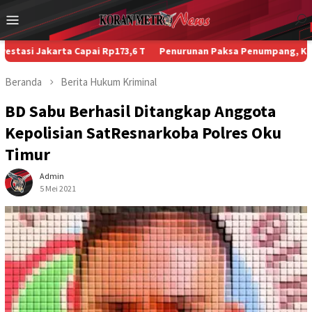
Loncat
Menu
ke
Mobile
konten
karta Capai Rp173,6 T
Penurunan Paksa Penumpang, Kecelakaan Be
Beranda
Berita
Hukum
Kriminal
BD Sabu Berhasil Ditangkap Anggota
Kepolisian SatResnarkoba Polres Oku
Timur
Admin
5 Mei 2021