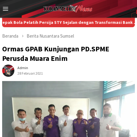
Loncat
Menu
ke
Mobile
konten
 Pelatih Persija STY Sejalan dengan Transformasi Bank Jakarta
Beranda
Berita
Nusantara
Sumsel
Ormas GPAB Kunjungan PD.SPME
Perusda Muara Enim
Admin
28 Februari 2021