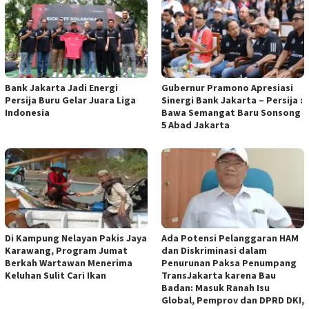
Bank Jakarta Jadi Energi
Gubernur Pramono Apresiasi
Persija Buru Gelar Juara Liga
Sinergi Bank Jakarta – Persija :
Indonesia
Bawa Semangat Baru Sonsong
5 Abad Jakarta
Di Kampung Nelayan Pakis Jaya
Ada Potensi Pelanggaran HAM
Karawang, Program Jumat
dan Diskriminasi dalam
Berkah Wartawan Menerima
Penurunan Paksa Penumpang
Keluhan Sulit Cari Ikan
TransJakarta karena Bau
Badan: Masuk Ranah Isu
Global, Pemprov dan DPRD DKI,