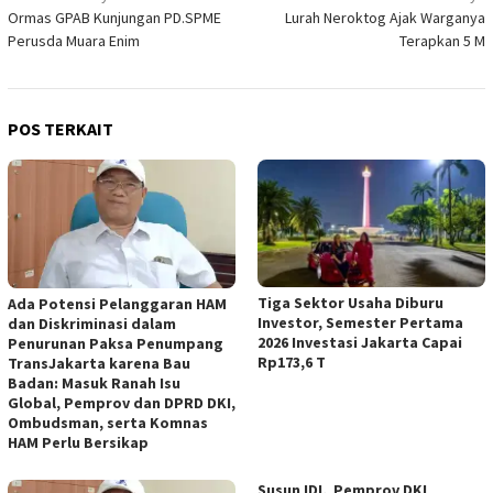
Ormas GPAB Kunjungan PD.SPME
Lurah Neroktog Ajak Warganya
pos
Perusda Muara Enim
Terapkan 5 M
POS TERKAIT
Tiga Sektor Usaha Diburu
Ada Potensi Pelanggaran HAM
Investor, Semester Pertama
dan Diskriminasi dalam
2026 Investasi Jakarta Capai
Penurunan Paksa Penumpang
Rp173,6 T
TransJakarta karena Bau
Badan: Masuk Ranah Isu
Global, Pemprov dan DPRD DKI,
Ombudsman, serta Komnas
HAM Perlu Bersikap
Susun IDI, Pemprov DKI