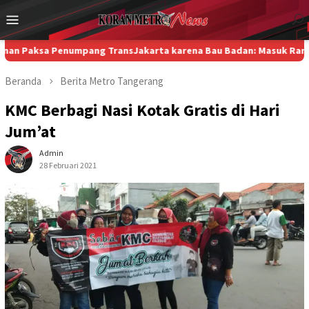
Loncat
Menu
ke
Mobile
konten
a Penumpang TransJakarta karena Bau Badan: Masuk Ranah Isu Glo
Beranda
Berita
Metro
Tangerang
KMC Berbagi Nasi Kotak Gratis di Hari
Jum’at
Admin
28 Februari 2021