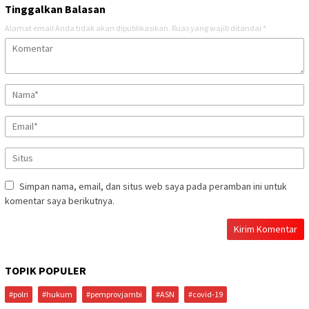
Tinggalkan Balasan
Alamat email Anda tidak akan dipublikasikan.
Ruas yang wajib ditandai
*
Simpan nama, email, dan situs web saya pada peramban ini untuk
komentar saya berikutnya.
TOPIK POPULER
#polri
#hukum
#pemprovjambi
#ASN
#covid-19