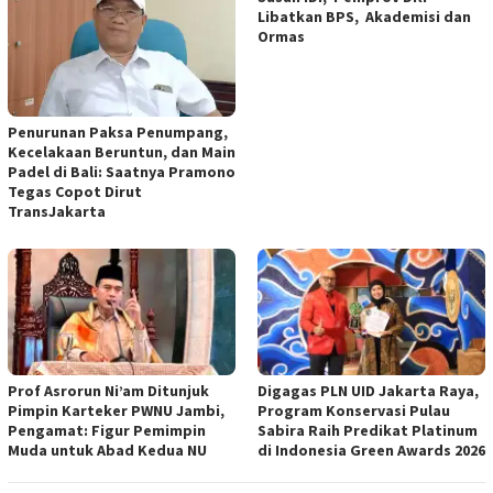
Libatkan BPS, Akademisi dan
Ormas
Penurunan Paksa Penumpang,
Kecelakaan Beruntun, dan Main
Padel di Bali: Saatnya Pramono
Tegas Copot Dirut
TransJakarta
Prof Asrorun Ni’am Ditunjuk
Digagas PLN UID Jakarta Raya,
Pimpin Karteker PWNU Jambi,
Program Konservasi Pulau
Pengamat: Figur Pemimpin
Sabira Raih Predikat Platinum
Muda untuk Abad Kedua NU
di Indonesia Green Awards 2026