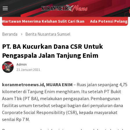
Loncat
Menu
ke
Mobile
konten
Menerima Keluhan Sulit Cari Ikan
Ada Potensi Pelanggaran HAM 
Beranda
Berita
Nusantara
Sumsel
PT. BA Kucurkan Dana CSR Untuk
Pengaspala Jalan Tanjung Enim
Admin
21 Januari 2021
koranmetronews.id, MUARA ENIM
– Ruas jalan sepanjang 4,75
kilometer di Tanjung Enim menghitam. Itu setelah PT Bukit
Asam Tbk (PT BA), melakukan pengaspalan. Pembangunan
fasilitas umum tersebut sebagai bagian dari penyaluran dana
Corporate Social Responsibility (CSR), kepada masyarakat
senilai Rp 7 M.