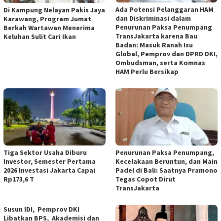
Ada Potensi Pelanggaran HAM
Di Kampung Nelayan Pakis Jaya
dan Diskriminasi dalam
Karawang, Program Jumat
Penurunan Paksa Penumpang
Berkah Wartawan Menerima
TransJakarta karena Bau
Keluhan Sulit Cari Ikan
Badan: Masuk Ranah Isu
Global, Pemprov dan DPRD DKI,
Ombudsman, serta Komnas
HAM Perlu Bersikap
Tiga Sektor Usaha Diburu
Penurunan Paksa Penumpang,
Investor, Semester Pertama
Kecelakaan Beruntun, dan Main
2026 Investasi Jakarta Capai
Padel di Bali: Saatnya Pramono
Rp173,6 T
Tegas Copot Dirut
TransJakarta
Susun IDI, Pemprov DKI
Libatkan BPS, Akademisi dan