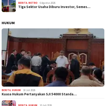
BERITA
,
METRO
6 Agustus 2026
Tiga Sektor Usaha Diburu Investor, Semes…
HUKUM
BERITA
,
HUKUM
18 Juli 2026
Kuasa Hukum Pertanyakan SJI 54000 Standa…
BERITA
,
HUKUM
10 Juli 2026