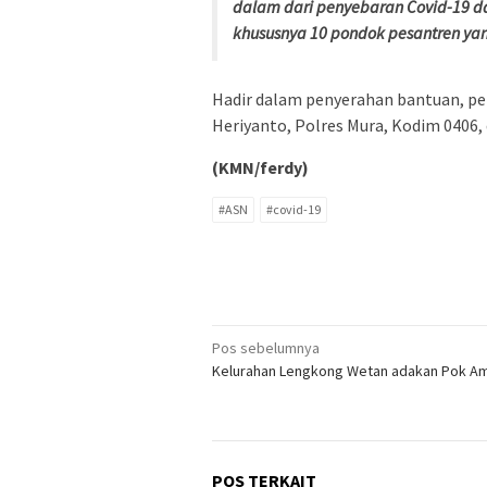
dalam dari penyebaran Covid-19 d
khususnya 10 pondok pesantren yan
Hadir dalam penyerahan bantuan, per
Heriyanto, Polres Mura, Kodim 0406
(KMN/ferdy)
#ASN
#covid-19
Navigasi
Pos sebelumnya
Kelurahan Lengkong Wetan adakan Pok A
pos
POS TERKAIT