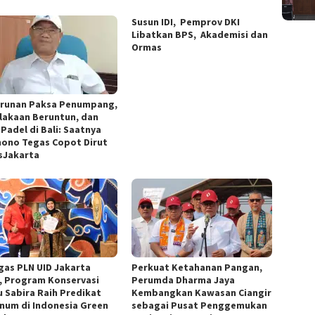
Susun IDI, Pemprov DKI
Libatkan BPS, Akademisi dan
Ormas
runan Paksa Penumpang,
lakaan Beruntun, dan
Padel di Bali: Saatnya
ono Tegas Copot Dirut
sJakarta
gas PLN UID Jakarta
Perkuat Ketahanan Pangan,
, Program Konservasi
Perumda Dharma Jaya
u Sabira Raih Predikat
Kembangkan Kawasan Ciangir
inum di Indonesia Green
sebagai Pusat Penggemukan