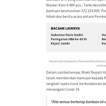
Masker Kain 9.400 pcs , Tanki desinfe
bantuan keseluruhan 372.233.000. P
hibah dan berita acara antara Pemk
BACAAN LAINNYA
Gubernur Haris Hadiri
Ha
Peringatan HBA Ke-63 Di
Be
Kejati Jambi
Ko
Pemerintah Kabupaten (Pemkab) Musi Rawas (M
untuk p
Dalam sambutannya, Wakil Bupati H
telah memberikan bantuan kepada P
langkah nyata turut berkolaborasi
menangani Covid-19.
“Kita semua berharap bantuan ini 