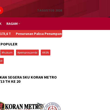
n
7 AGUSTUS 2026
K
RAGAM
Penurunan Paksa Penumpang, Kecelakaan Beruntun, dan Main Padel 
 POPULER
#hukum
#pemprovjambi
#ASN
19
KAN SEGERA SKU KORAN METRO
713 TH KE 20