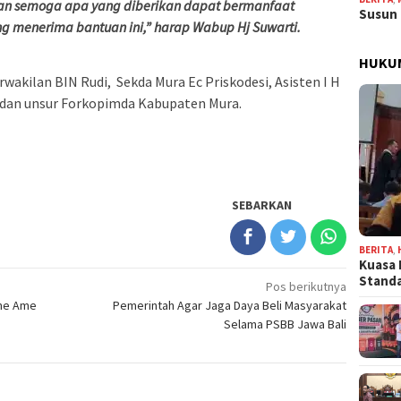
an semoga apa yang diberikan dapat bermanfaat
Susun 
g menerima bantuan ini,” harap Wabup Hj Suwarti.
HUKU
wakilan BIN Rudi, Sekda Mura Ec Priskodesi, Asisten I H
, dan unsur Forkopimda Kabupaten Mura.
SEBARKAN
BERITA
,
Kuasa 
Stand
Pos berikutnya
me Ame
Pemerintah Agar Jaga Daya Beli Masyarakat
Selama PSBB Jawa Bali