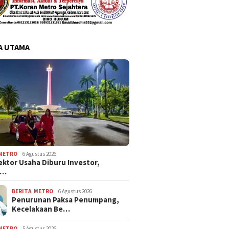
A UTAMA
METRO
6 Agustus 2026
ektor Usaha Diburu Investor,
s…
BERITA
,
METRO
6 Agustus 2026
Penurunan Paksa Penumpang,
Kecelakaan Be…
METRO
5 Agustus 2026