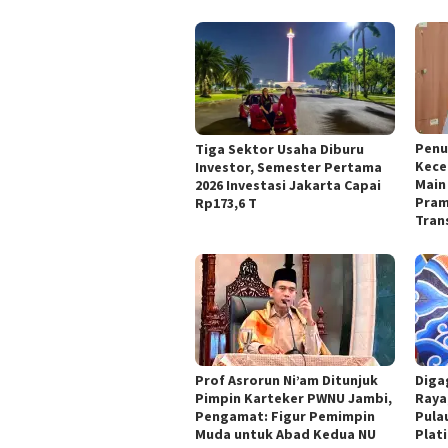
Penu
Tiga Sektor Usaha Diburu
Kece
Investor, Semester Pertama
Main 
2026 Investasi Jakarta Capai
Pram
Rp173,6 T
Tran
Prof Asrorun Ni’am Ditunjuk
Diga
Pimpin Karteker PWNU Jambi,
Raya
Pengamat: Figur Pemimpin
Pula
Muda untuk Abad Kedua NU
Plat