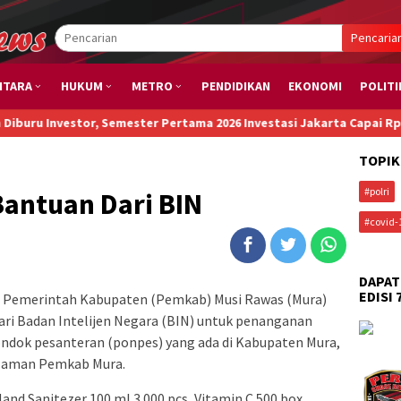
Pencaria
NTARA
HUKUM
METRO
PENDIDIKAN
EKONOMI
POLITI
vestor, Semester Pertama 2026 Investasi Jakarta Capai Rp173,6 T
TOPIK
#polri
Bantuan Dari BIN
#covid-
DAPAT
EDISI 
 Pemerintah Kabupaten (Pemkab) Musi Rawas (Mura)
ari Badan Intelijen Negara (BIN) untuk penanganan
ondok pesanteran (ponpes) yang ada di Kabupaten Mura,
alaman Pemkab Mura.
nd Sanitezer 100 ml 3.000 pcs, Vitamin C 500 box,