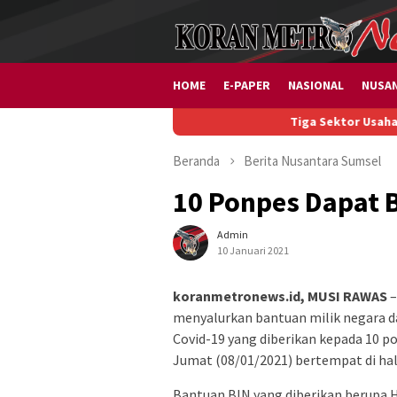
Loncat
ke
konten
HOME
E-PAPER
NASIONAL
NUSA
Tiga Sektor Usaha Diburu In
Beranda
Berita
Nusantara
Sumsel
10 Ponpes Dapat 
Admin
10 Januari 2021
koranmetronews.id, MUSI RAWAS
–
menyalurkan bantuan milik negara d
Covid-19 yang diberikan kepada 10 p
Jumat (08/01/2021) bertempat di h
Bantuan BIN yang diberikan berupa Ha