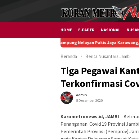
Loncat
ke
konten
HOME
E-PAPER
NASIONAL
NUSA
Di Kampung Nelayan Pakis Jaya Karawang, Program Ju
Beranda
Berita
Nusantara
Jambi
Tiga Pegawai Kan
Terkonfirmasi Co
Admin
8 Desember 2020
Karometronews.id, JAMBI
– Keteran
Penanganan Covid 19 Provinsi Jambi
Pemerintah Provinsi (Pemprov) Ja
pada Kantor Pelayanan Samsat Kota 