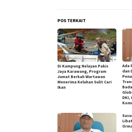
POS TERKAIT
Ada 
Di Kampung Nelayan Pakis
dan 
Jaya Karawang, Program
Penu
Jumat Berkah Wartawan
Tran
Menerima Keluhan Sulit Cari
Bada
Ikan
Glob
DKI,
Komn
Susu
Liba
Orm