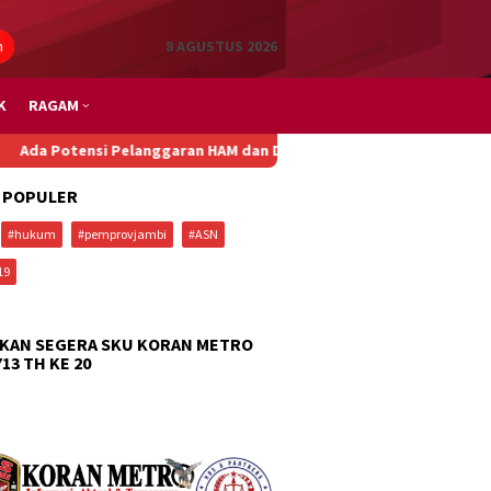
n
8 AGUSTUS 2026
K
RAGAM
si Pelanggaran HAM dan Diskriminasi dalam Penurunan Paksa Penu
 POPULER
#hukum
#pemprovjambi
#ASN
19
KAN SEGERA SKU KORAN METRO
713 TH KE 20