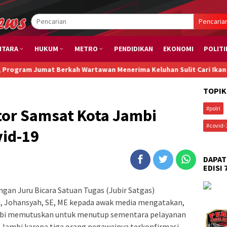
Pencaria
NTARA
HUKUM
METRO
PENDIDIKAN
EKONOMI
POLITI
mat Berkah Wartawan Menerima Keluhan Sulit Cari Ikan
Ada Poten
TOPIK
#polri
tor Samsat Kota Jambi
#covid-
vid-19
DAPAT
EDISI 
gan Juru Bicara Satuan Tugas (Jubir Satgas)
, Johansyah, SE, ME kepada awak media mengatakan,
mbi memutuskan untuk menutup sementara pelayanan
Jambi karena tiga orang pegawainya terkonfirmasi