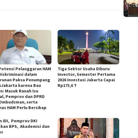
Potensi Pelanggaran HAM
Tiga Sektor Usaha Diburu
Diskriminasi dalam
Investor, Semester Pertama
runan Paksa Penumpang
2026 Investasi Jakarta Capai
sJakarta karena Bau
Rp173,6 T
n: Masuk Ranah Isu
al, Pemprov dan DPRD
 Ombudsman, serta
as HAM Perlu Bersikap
n IDI, Pemprov DKI
tkan BPS, Akademisi dan
as