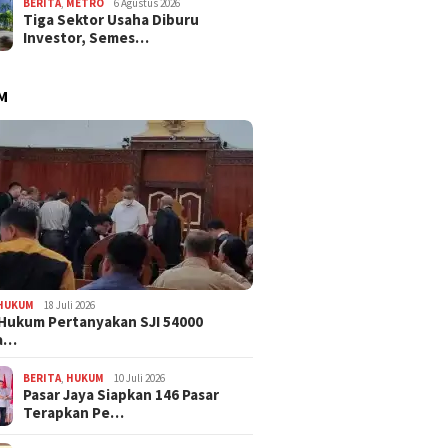
BERITA
,
METRO
6 Agustus 2026
Tiga Sektor Usaha Diburu
Investor, Semes…
M
HUKUM
18 Juli 2026
Hukum Pertanyakan SJI 54000
a…
BERITA
,
HUKUM
10 Juli 2026
Pasar Jaya Siapkan 146 Pasar
Terapkan Pe…