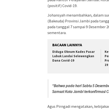
(positif) Covid-19.
Johansyah menambahkan, dalam sura
(Bakeuda) Provinsi Jambi pada tang
pada tanggal 7 sampai 9 Desember 2
sementara.
BACAAN LAINNYA
Diduga Oknum Kades Pasar
Ke
Lubuk Landai Selewengkan
Pe
Dana Covid-19
Pr
19
“Bahwa pada hari Sabtu 5 Desember
Samsat Kota Jambi terkonfirmasi C
Agus Pirngadi mengatakan, kebijaka