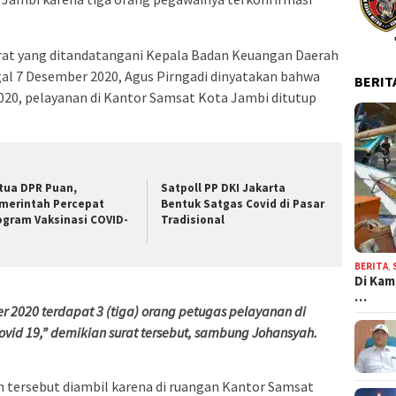
t yang ditandatangani Kepala Badan Keuangan Daerah
gal 7 Desember 2020, Agus Pirngadi dinyatakan bahwa
BERIT
020, pelayanan di Kantor Samsat Kota Jambi ditutup
tua DPR Puan,
Satpoll PP DKI Jakarta
merintah Percepat
Bentuk Satgas Covid di Pasar
ogram Vaksinasi COVID-
Tradisional
BERITA
,
Di Kam
…
 2020 terdapat 3 (tiga) orang petugas pelayanan di
ovid 19,” demikian surat tersebut, sambung Johansyah.
n tersebut diambil karena di ruangan Kantor Samsat