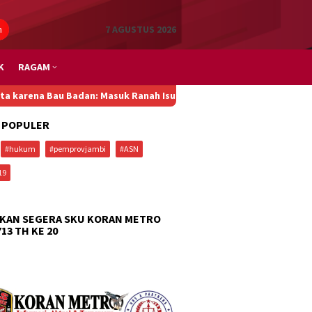
n
7 AGUSTUS 2026
K
RAGAM
adan: Masuk Ranah Isu Global, Pemprov dan DPRD DKI, Ombudsman,
 POPULER
#hukum
#pemprovjambi
#ASN
19
KAN SEGERA SKU KORAN METRO
713 TH KE 20