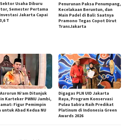
 Sektor Usaha Diburu
Penurunan Paksa Penumpang,
stor, Semester Pertama
Kecelakaan Beruntun, dan
 Investasi Jakarta Capai
Main Padel di Bali: Saatnya
3,6 T
Pramono Tegas Copot Dirut
TransJakarta
 Asrorun Ni’am Ditunjuk
Digagas PLN UID Jakarta
in Karteker PWNU Jambi,
Raya, Program Konservasi
amat: Figur Pemimpin
Pulau Sabira Raih Predikat
 untuk Abad Kedua NU
Platinum di Indonesia Green
Awards 2026