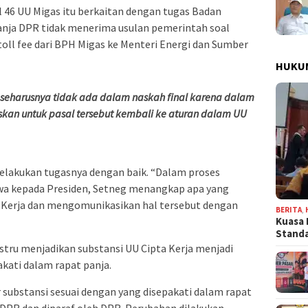
46 UU Migas itu berkaitan dengan tugas Badan
Panja DPR tidak menerima usulan pemerintah soal
ll fee dari BPH Migas ke Menteri Energi dan Sumber
HUKU
 seharusnya tidak ada dalam naskah final karena dalam
kan untuk pasal tersebut kembali ke aturan dalam UU
elakukan tugasnya dengan baik. “Dalam proses
awa kepada Presiden, Setneg menangkap apa yang
a Kerja dan mengomunikasikan hal tersebut dengan
BERITA
,
Kuasa 
Stand
ustru menjadikan substansi UU Cipta Kerja menjadi
akati dalam rapat panja.
r substansi sesuai dengan yang disepakati dalam rapat
DPR dan diparaf oleh DPR. Perubahan dilakukan