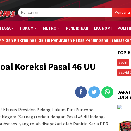
Pencaria
NTARA
HUKUM
METRO
PENDIDIKAN
EKONOMI
POLITI
nasi dalam Penurunan Paksa Penumpang TransJakarta karena Bau B
TOPIK
#polri
oal Koreksi Pasal 46 UU
#covid-
DAPAT
EDISI 
af Khusus Presiden Bidang Hukum Dini Purwono
t Negara (Setneg) terkait dengan Pasal 46 di Undang-
ubstansi yang telah disepakati oleh Panitia Kerja DPR.