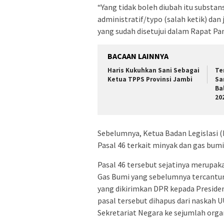
“Yang tidak boleh diubah itu substan
administratif/typo (salah ketik) da
yang sudah disetujui dalam Rapat Panj
BACAAN LAINNYA
Haris Kukuhkan Sani Sebagai
Te
Ketua TPPS Provinsi Jambi
Sa
Ba
20
Sebelumnya, Ketua Badan Legislasi
Pasal 46 terkait minyak dan gas bum
Pasal 46 tersebut sejatinya merupa
Gas Bumi yang sebelumnya tercantum
yang dikirimkan DPR kepada Preside
pasal tersebut dihapus dari naskah U
Sekretariat Negara ke sejumlah orga