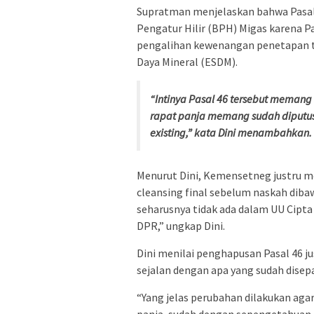
Supratman menjelaskan bahwa Pasal 
Pengatur Hilir (BPH) Migas karena 
pengalihan kewenangan penetapan to
Daya Mineral (ESDM).
“Intinya Pasal 46 tersebut memang
rapat panja memang sudah diputus
existing,” kata Dini menambahkan.
Menurut Dini, Kemensetneg justru m
cleansing final sebelum naskah dib
seharusnya tidak ada dalam UU Cipt
DPR,” ungkap Dini.
Dini menilai penghapusan Pasal 46 j
sejalan dengan apa yang sudah disep
“Yang jelas perubahan dilakukan aga
panja, sudah dengan sepengetahuan 