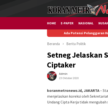
Loncat
ke
konten
HOME
E-PAPER
NASIONAL
NUSA
Ada Potensi Pelanggaran HAM dan Diskrimi
Beranda
Berita
Politik
Setneg Jelaskan S
Ciptaker
Admin
23 Oktober 2020
koranmetronews.id, JAKARTA
– St
menjelaskan koreksi oleh Sekretaria
Undang Cipta Kerja tidak mengubah s