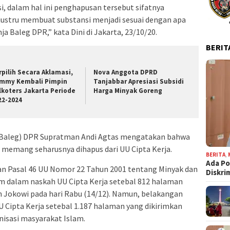
si, dalam hal ini penghapusan tersebut sifatnya
n justru membuat substansi menjadi sesuai dengan apa
a Baleg DPR,” kata Dini di Jakarta, 23/10/20.
BERIT
rpilih Secara Aklamasi,
Nova Anggota DPRD
mmy Kembali Pimpin
Tanjabbar Apresiasi Subsidi
lkoters Jakarta Periode
Harga Minyak Goreng
22-2024
 (Baleg) DPR Supratman Andi Agtas mengatakan bahwa
i memang seharusnya dihapus dari UU Cipta Kerja.
BERITA
,
Ada Po
kan Pasal 46 UU Nomor 22 Tahun 2001 tentang Minyak dan
Diskri
 dalam naskah UU Cipta Kerja setebal 812 halaman
n Jokowi pada hari Rabu (14/12). Namun, belakangan
U Cipta Kerja setebal 1.187 halaman yang dikirimkan
nisasi masyarakat Islam.