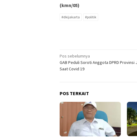
(kmn/05)
#dkijakarta
#politik
Navigasi
Pos sebelumnya
GAB Peduli Soroti Anggota DPRD Provinsi 
pos
Saat Covid 19
POS TERKAIT