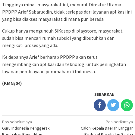
Tingginya minat masyarakat ini, menurut Direktur Utama
PPDPP Arief Sabaruddin, tidak terlepas dari layanan aplikasi ini
yang bisa diakses masyarakat di mana pun berada.
Cukup hanya mengunduh SiKasep di playstore, masyarakat
sudah bisa mencari rumah subsidi yang dibutuhkan dan
mengikuti proses yang ada.
Ke depannya Arief berharap PPDPP akan terus
mengembangkan aplikasi dan teknologi untuk peningkatan
layanan pembiayaan perumahan di Indonesia.
(KMN/04)
SEBARKAN
Navigasi
Pos sebelumnya
Pos berikutnya
Guru Indonesia Penggerak
Calon Kepala Daerah Langgar
pos
Perubahan Pendidikan
Protokol Kesehatan Sanksi