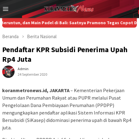
Loncat
Menu
ke
Mobile
konten
, dan Main Padel di Bali: Saatnya Pramono Tegas Copot Dirut Tra
Beranda
Berita
Nasional
Pendaftar KPR Subsidi Penerima Upah
Rp4 Juta
Admin
24 September 2020
koranmetronews.id, JAKARTA
– Kementerian Pekerjaan
Umum dan Perumahan Rakyat atau PUPR melalui Pusat
Pengelolaan Dana Pembiayaan Perumahan (PPDPP)
mengungkapkan pendaftar aplikasi Sistem Informasi KPR
Bersubsidi (SiKasep) didominasi penerima upah di bawah Rp4
juta.