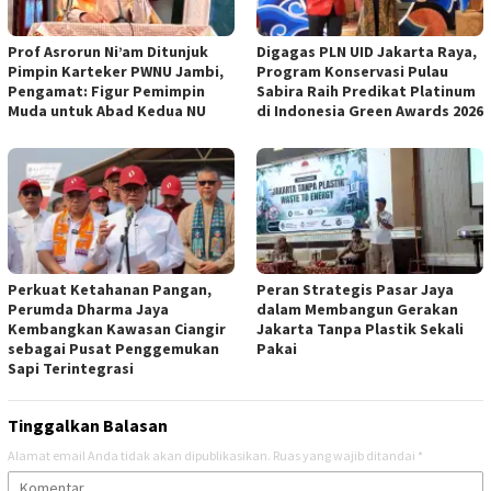
Prof Asrorun Ni’am Ditunjuk
Digagas PLN UID Jakarta Raya,
Pimpin Karteker PWNU Jambi,
Program Konservasi Pulau
Pengamat: Figur Pemimpin
Sabira Raih Predikat Platinum
Muda untuk Abad Kedua NU
di Indonesia Green Awards 2026
Perkuat Ketahanan Pangan,
Peran Strategis Pasar Jaya
Perumda Dharma Jaya
dalam Membangun Gerakan
Kembangkan Kawasan Ciangir
Jakarta Tanpa Plastik Sekali
sebagai Pusat Penggemukan
Pakai
Sapi Terintegrasi
Tinggalkan Balasan
Alamat email Anda tidak akan dipublikasikan.
Ruas yang wajib ditandai
*