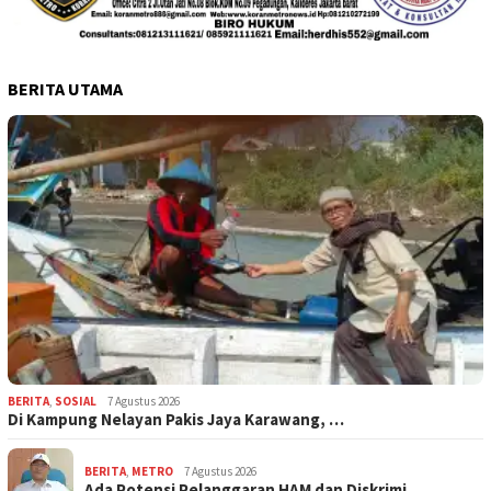
BERITA UTAMA
BERITA
,
SOSIAL
7 Agustus 2026
Di Kampung Nelayan Pakis Jaya Karawang, …
BERITA
,
METRO
7 Agustus 2026
Ada Potensi Pelanggaran HAM dan Diskrimi…