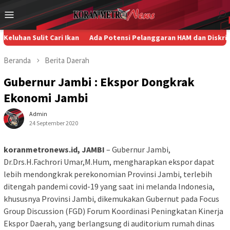
Loncat
Menu
ke
Mobile
konten
lit Cari Ikan
Ada Potensi Pelanggaran HAM dan Diskriminasi da
Beranda
Berita
Daerah
Gubernur Jambi : Ekspor Dongkrak
Ekonomi Jambi
Admin
24 September 2020
koranmetronews.id, JAMBI
– Gubernur Jambi,
Dr.Drs.H.Fachrori Umar,M.Hum, mengharapkan ekspor dapat
lebih mendongkrak perekonomian Provinsi Jambi, terlebih
ditengah pandemi covid-19 yang saat ini melanda Indonesia,
khususnya Provinsi Jambi, dikemukakan Gubernut pada Focus
Group Discussion (FGD) Forum Koordinasi Peningkatan Kinerja
Ekspor Daerah, yang berlangsung di auditorium rumah dinas