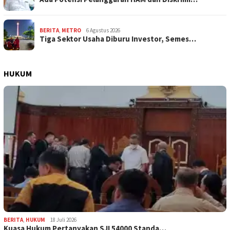
BERITA
,
METRO
6 Agustus 2026
Tiga Sektor Usaha Diburu Investor, Semes…
HUKUM
BERITA
,
HUKUM
18 Juli 2026
Kuasa Hukum Pertanyakan SJI 54000 Standa…