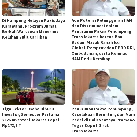
Ada Potensi Pelanggaran HAM
Di Kampung Nelayan Pakis Jaya
dan Diskriminasi dalam
Karawang, Program Jumat
Penurunan Paksa Penumpang
Berkah Wartawan Menerima
TransJakarta karena Bau
Keluhan Sulit Cari Ikan
Badan: Masuk Ranah Isu
Global, Pemprov dan DPRD DKI,
Ombudsman, serta Komnas
HAM Perlu Bersikap
Tiga Sektor Usaha Diburu
Penurunan Paksa Penumpang,
Investor, Semester Pertama
Kecelakaan Beruntun, dan Main
2026 Investasi Jakarta Capai
Padel di Bali: Saatnya Pramono
Rp173,6 T
Tegas Copot Dirut
TransJakarta