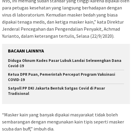
N95, ini memang sudah standar yang tinggi karena dipakai oleh
para petugas kesehatan yang langsung berhadapan dengan
virus di laboratorium. Kemudian masker bedah yang biasa
dipakai tenaga medis, dan ketiga masker kain,” kata Direktur
Jenderal Pencegahan dan Pengendalian Penyakit, Achmad
Yurianto, dalam keterangan tertulis, Selasa (22/9/2020).
BACAAN LAINNYA
Diduga Oknum Kades Pasar Lubuk Landai Selewengkan Dana
Covid-19
Ketua DPR Puan, Pemerintah Percepat Program Vaksinasi
COVID-19
Satpoll PP DKI Jakarta Bentuk Satgas Covid di Pasar
Tradisional
“Masker kain yang banyak dipakai masyarakat tidak boleh
sembarangan dengan mengunakan kain tipis seperti masker
scuba dan buff,” imbuh dia.