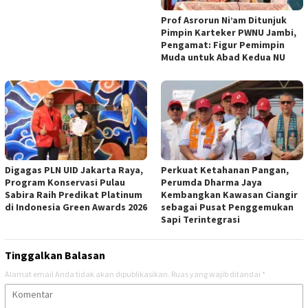
Prof Asrorun Ni’am Ditunjuk
Pimpin Karteker PWNU Jambi,
Pengamat: Figur Pemimpin
Muda untuk Abad Kedua NU
Digagas PLN UID Jakarta Raya,
Perkuat Ketahanan Pangan,
Program Konservasi Pulau
Perumda Dharma Jaya
Sabira Raih Predikat Platinum
Kembangkan Kawasan Ciangir
di Indonesia Green Awards 2026
sebagai Pusat Penggemukan
Sapi Terintegrasi
Tinggalkan Balasan
Alamat email Anda tidak akan dipublikasikan.
Ruas yang wajib ditandai
*