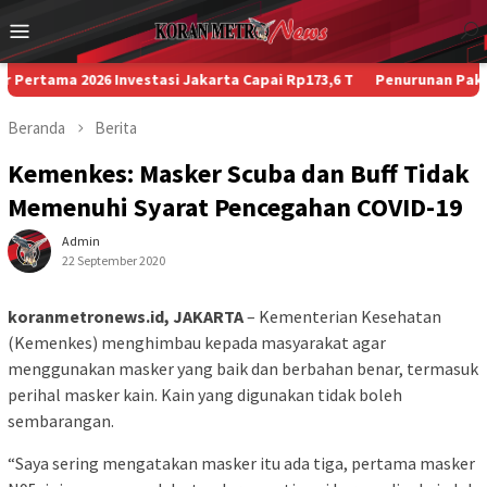
Loncat
Menu
ke
Mobile
konten
a 2026 Investasi Jakarta Capai Rp173,6 T
Penurunan Paksa Penump
Beranda
Berita
Kemenkes: Masker Scuba dan Buff Tidak
Memenuhi Syarat Pencegahan COVID-19
Admin
22 September 2020
koranmetronews.id, JAKARTA
– Kementerian Kesehatan
(Kemenkes) menghimbau kepada masyarakat agar
menggunakan masker yang baik dan berbahan benar, termasuk
perihal masker kain. Kain yang digunakan tidak boleh
sembarangan.
“Saya sering mengatakan masker itu ada tiga, pertama masker