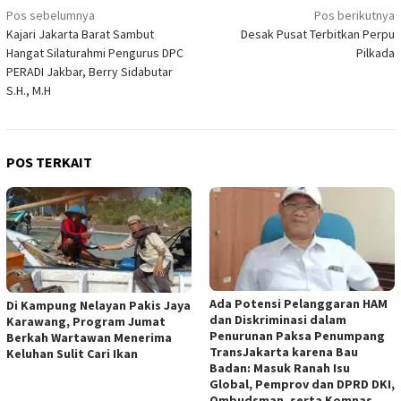
Navigasi
Pos sebelumnya
Pos berikutnya
Kajari Jakarta Barat Sambut
Desak Pusat Terbitkan Perpu
pos
Hangat Silaturahmi Pengurus DPC
Pilkada
PERADI Jakbar, Berry Sidabutar
S.H., M.H
POS TERKAIT
Ada Potensi Pelanggaran HAM
Di Kampung Nelayan Pakis Jaya
dan Diskriminasi dalam
Karawang, Program Jumat
Penurunan Paksa Penumpang
Berkah Wartawan Menerima
TransJakarta karena Bau
Keluhan Sulit Cari Ikan
Badan: Masuk Ranah Isu
Global, Pemprov dan DPRD DKI,
Ombudsman, serta Komnas