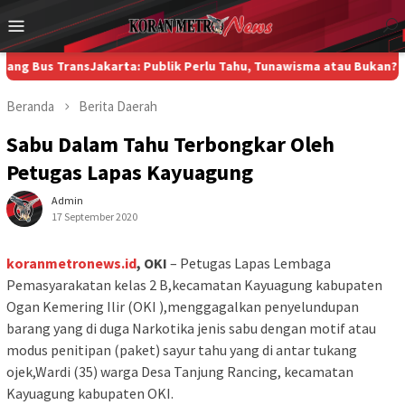
Loncat
Menu
ke
Mobile
konten
TransJakarta: Publik Perlu Tahu, Tunawisma atau Bukan?
Di Kampu
Beranda
Berita
Daerah
Sabu Dalam Tahu Terbongkar Oleh
Petugas Lapas Kayuagung
Admin
17 September 2020
koranmetronews.id
, OKI
– Petugas Lapas Lembaga
Pemasyarakatan kelas 2 B,kecamatan Kayuagung kabupaten
Ogan Kemering Ilir (OKI ),menggagalkan penyelundupan
barang yang di duga Narkotika jenis sabu dengan motif atau
modus penitipan (paket) sayur tahu yang di antar tukang
ojek,Wardi (35) warga Desa Tanjung Rancing, kecamatan
Kayuagung kabupaten OKI.