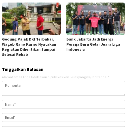
Gedung Pajak DKI Terbakar,
Bank Jakarta Jadi Energi
Wagub Rano Karno Nyatakan
Persija Buru Gelar Juara Liga
Kegiatan Dihentikan Sampai
Indonesia
Selesai Rehab
Tinggalkan Balasan
Alamat email Anda tidak akan dipublikasikan.
Ruas yang wajib ditandai
*