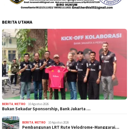
BERITA UTAMA
BERITA
,
METRO
10 Agustus 2026
Bukan Sekadar Sponsorship, Bank Jakarta …
BERITA
,
METRO
10 Agustus 2026
Pembangunan LRT Rute Velodrome-Manggarai…