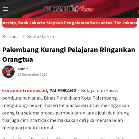
Loncat
Menu
ke
Mobile
konten
p, Bank Jakarta Siapkan Pengalaman Baru untuk The Jakmania
DP
Beranda
Berita
Daerah
Palembang Kurangi Pelajaran Ringankan
Orangtua
Admin
17 September 2020
koranmetronews.id
, PALEMBANG
– Belajar dari kasus
pembunuhan anak, Dinas Pendidikan Kota Palembang
mengurangi beban materi belajar siswa untuk meringankan
orang tua selama proses pembelajaran jarak jauh dan orang
tua juga diminta tidak memaksakan diri jika merasa lelah
mengajari anak di rumah.