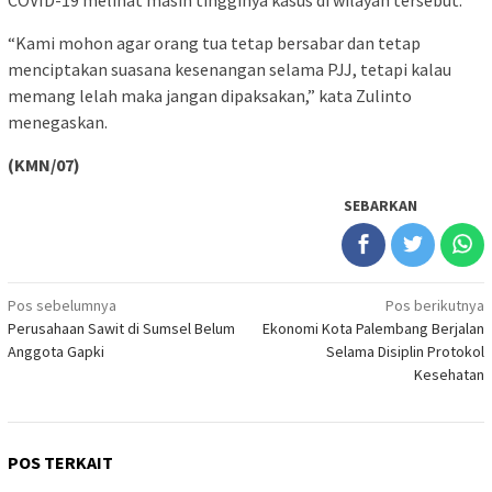
COVID-19 melihat masih tingginya kasus di wilayah tersebut.
“Kami mohon agar orang tua tetap bersabar dan tetap
menciptakan suasana kesenangan selama PJJ, tetapi kalau
memang lelah maka jangan dipaksakan,” kata Zulinto
menegaskan.
(KMN/07)
SEBARKAN
Navigasi
Pos sebelumnya
Pos berikutnya
Perusahaan Sawit di Sumsel Belum
Ekonomi Kota Palembang Berjalan
pos
Anggota Gapki
Selama Disiplin Protokol
Kesehatan
POS TERKAIT