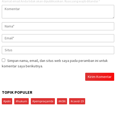
Alamat email Anda tidak akan dipublikasikan.
Ruas yang wajib ditandai
*
Simpan nama, email, dan situs web saya pada peramban ini untuk
komentar saya berikutnya.
TOPIK POPULER
#polri
#hukum
#pemprovjambi
#ASN
#covid-19