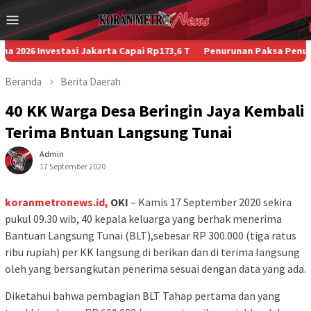
Loncat
Menu
ke
Mobile
konten
nvestasi Jakarta Capai Rp173,6 T
Penurunan Paksa Penumpang, Ke
Beranda
Berita
Daerah
40 KK Warga Desa Beringin Jaya Kembali
Terima Bntuan Langsung Tunai
Admin
17 September 2020
koranmetronews.id,
OKI
– Kamis 17 September 2020 sekira
pukul 09.30 wib, 40 kepala keluarga yang berhak menerima
Bantuan Langsung Tunai (BLT),sebesar RP 300.000 (tiga ratus
ribu rupiah) per KK langsung di berikan dan di terima langsung
oleh yang bersangkutan penerima sesuai dengan data yang ada.
Diketahui bahwa pembagian BLT Tahap pertama dan yang