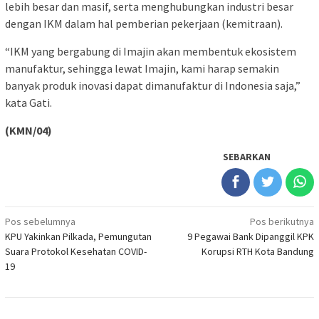
lebih besar dan masif, serta menghubungkan industri besar
dengan IKM dalam hal pemberian pekerjaan (kemitraan).
“IKM yang bergabung di Imajin akan membentuk ekosistem
manufaktur, sehingga lewat Imajin, kami harap semakin
banyak produk inovasi dapat dimanufaktur di Indonesia saja,”
kata Gati.
(KMN/04)
SEBARKAN
Navigasi
Pos sebelumnya
Pos berikutnya
KPU Yakinkan Pilkada, Pemungutan
9 Pegawai Bank Dipanggil KPK
pos
Suara Protokol Kesehatan COVID-
Korupsi RTH Kota Bandung
19