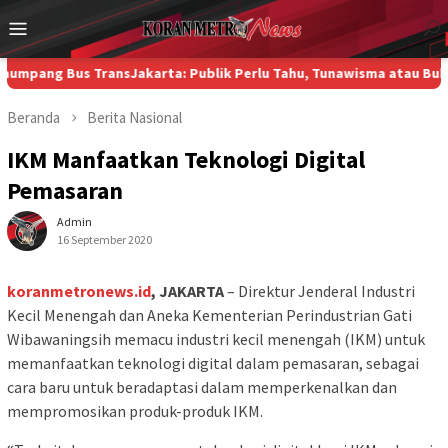
Loncat
Menu
ke
Mobile
konten
Bus TransJakarta: Publik Perlu Tahu, Tunawisma atau Bukan?
Di K
Beranda
Berita
Nasional
IKM Manfaatkan Teknologi Digital
Pemasaran
Admin
16 September 2020
koranmetronews.id
, JAKARTA
– Direktur Jenderal Industri
Kecil Menengah dan Aneka Kementerian Perindustrian Gati
Wibawaningsih memacu industri kecil menengah (IKM) untuk
memanfaatkan teknologi digital dalam pemasaran, sebagai
cara baru untuk beradaptasi dalam memperkenalkan dan
mempromosikan produk-produk IKM.