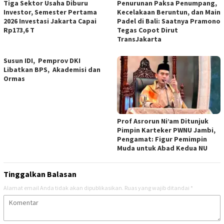
Tiga Sektor Usaha Diburu
Penurunan Paksa Penumpang,
Investor, Semester Pertama
Kecelakaan Beruntun, dan Main
2026 Investasi Jakarta Capai
Padel di Bali: Saatnya Pramono
Rp173,6 T
Tegas Copot Dirut
TransJakarta
Susun IDI, Pemprov DKI
Libatkan BPS, Akademisi dan
Ormas
Prof Asrorun Ni’am Ditunjuk
Pimpin Karteker PWNU Jambi,
Pengamat: Figur Pemimpin
Muda untuk Abad Kedua NU
Tinggalkan Balasan
Alamat email Anda tidak akan dipublikasikan.
Ruas yang wajib ditandai
*